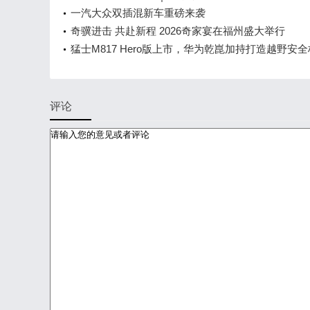
会，敬请期待！
一汽大众双插混新车重磅来袭
奇骥进击 共赴新程 2026奇家宴在福州盛大举行
猛士M817 Hero版上市，华为乾崑加持打造越野安
评论