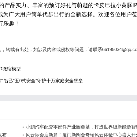
硬的产品实力、丰富的预订好礼与萌趣的卡皮巴拉小黄豚I
成为广大用户简单代步出行的全新选择。欢迎各位用户
出行乐趣！
载有出处，如涉及内容或侵权等问题，请联系66195034@qq.c
EO微缩模型
” 智己“五0式安全”守护十万家庭安全堡垒
小鹏汽车配套零部件产业园奠基，打造世界级新能源智
发布
车集群
风云际会启新篇！厦门新闽合奇瑞风云体验中心盛大开