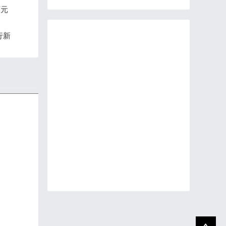
万元
行新