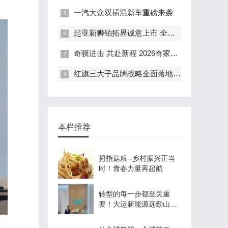
一汽大众双插混新车重磅来袭
起亚新狮铂拓界诚意上市 全国统一“焕新一口价”10.99万元起
奇骥进击 共赴新程 2026奇家宴在福州盛大举行
红旗三大子品牌战略全面落地 豪华出行生态进阶新篇章
本栏推荐
拇指菇粮--乡村振兴正当
时！青春力量再起航
转型的每一步都至关重
要！大运新能源远勤山谈
品牌发展之道