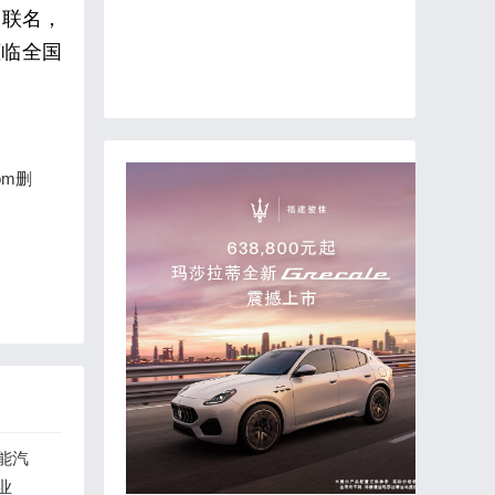
P联名，
莅临全国
om删
能汽
业