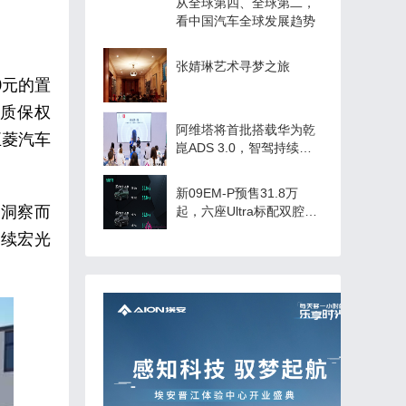
从全球第四、全球第二，
看中国汽车全球发展趋势
张婧琳艺术寻梦之旅
0元的置
身质保权
阿维塔将首批搭载华为乾
五菱汽车
崑ADS 3.0，智驾持续再
进化
新09EM-P预售31.8万
的洞察而
起，六座Ultra标配双腔空
悬
续宏光