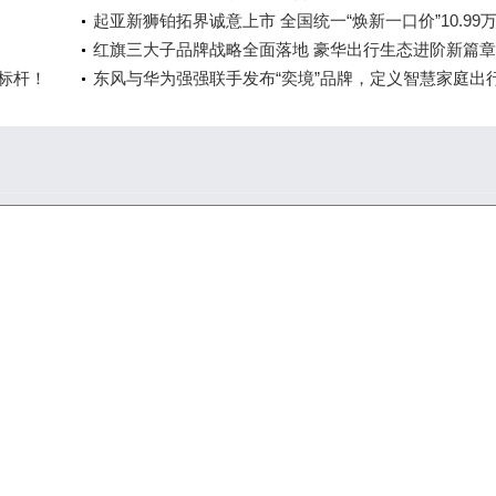
起亚新狮铂拓界诚意上市 全国统一“焕新一口价”10.99
起
红旗三大子品牌战略全面落地 豪华出行生态进阶新篇章
全标杆！
东风与华为强强联手发布“奕境”品牌，定义智慧家庭出
时代