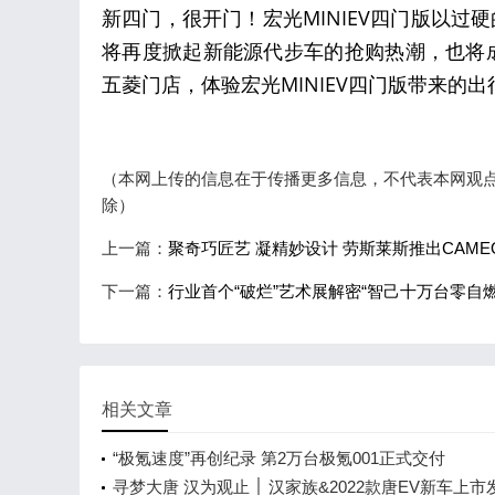
新四门，很开门！宏光MINIEV四门版以过
将再度掀起新能源代步车的抢购热潮，也将
五菱门店，体验宏光MINIEV四门版带来的
（本网上传的信息在于传播更多信息，不代表本网观点，转
除）
上一篇：
聚奇巧匠艺 凝精妙设计 劳斯莱斯推出CAM
下一篇：
行业首个“破烂”艺术展解密“智己十万台零自燃
相关文章
“极氪速度”再创纪录 第2万台极氪001正式交付
寻梦大唐 汉为观止 │ 汉家族&2022款唐EV新车上市