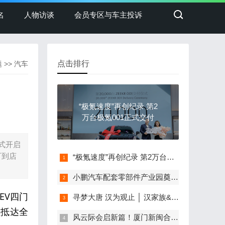
名
人物访谈
会员专区与车主投诉
点击排行
题
>>
汽车
“极氪速度”再创纪录 第2
万台极氪001正式交付
式开启
可到店
“极氪速度”再创纪录 第2万台极氪001正式交付
小鹏汽车配套零部件产业园奠基，打造世界级新能源智能汽车集群
EV四门
寻梦大唐 汉为观止 │ 汉家族&2022款唐EV新车上市发布会，敬请期待！
续抵达全
风云际会启新篇！厦门新闽合奇瑞风云体验中心盛大开业