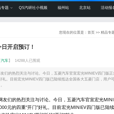
品专题
QS汽研社小视频
福州站
北京站
活动报
您现在的位置是：
首页
>>
精品专
今日开启预订！
【
汽车
】
14288人已围观
网友们的热烈关注与讨论。今日，五菱汽车官宣宏光MINIEV四门版正
门”好礼。目前宏光MINIEV四门版已陆续抵达全国各大五菱门店，用户
力。
了网友们的热烈关注与讨论。今日，五菱汽车官宣宏光MINI
00元的四重“开门”好礼。目前宏光MINIEV四门版已陆