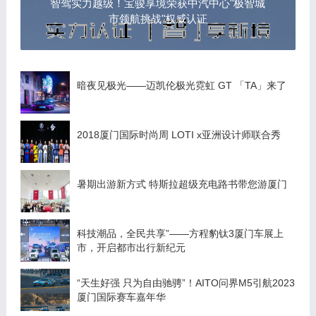
智驾实力越级！宝骏享境荣获中汽中心"极智城
市领航挑战"权威认证
暗夜见极光——迈凯伦极光霓虹 GT 「TA」来了
2018厦门国际时尚周 LOTI x亚洲设计师联合秀
暑期出游新方式 特斯拉超级充电路书带您游厦门
科技潮品，全民共享”——方程豹钛3厦门车展上
市，开启都市出行新纪元
“天生好强 只为自由驰骋”！AITO问界M5引航2023
厦门国际赛车嘉年华