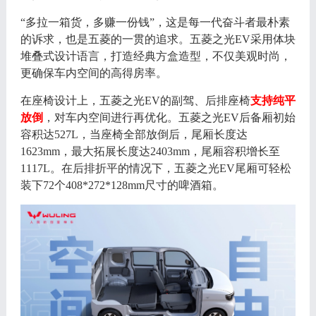
“多拉一箱货，多赚一份钱”，这是每一代奋斗者最朴素
的诉求，也是五菱的一贯的追求。五菱之光EV采用体块
堆叠式设计语言，打造经典方盒造型，不仅美观时尚，
更确保车内空间的高得房率。
在座椅设计上，五菱之光
EV的副驾、后排座椅
支持纯平
放倒
，对车内空间进行再优化。五菱之光
EV后备厢初始
容积达527L，当座椅全部放倒后，尾厢长度达
1623mm，最大拓展长度达2403mm，尾厢容积增长至
1117L。在后排折平的情况下，五菱之光EV尾厢可轻松
装下72个408*272*128mm尺寸的啤酒箱。