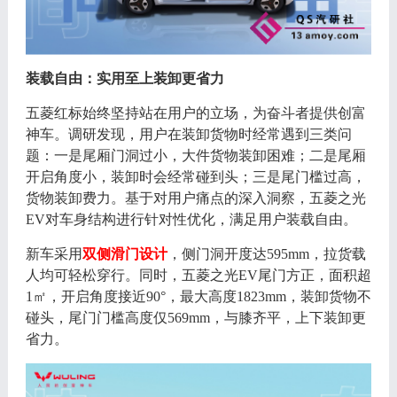
装载自由：实用至上装卸更省力
五菱红标始终坚持站在用户的立场，为奋斗者提供创富
神车。调研发现，用户在装卸货物时经常遇到三类问
题：一是尾厢门洞过小，大件货物装卸困难；二是尾厢
开启角度小，装卸时会经常碰到头；三是尾门槛过高，
货物装卸费力。基于对用户痛点的深入洞察，五菱之光
EV对车身结构进行针对性优化，满足用户装载自由。
新车采用
双侧滑门设计
，侧门洞开度达
595mm
，
拉货载
人均可轻松穿行。同时，五菱之光
EV尾门方正，面积超
1㎡，开启角度接近90°，最大高度1823mm，装卸货物不
碰头，尾门门槛高度仅569mm，与膝齐平，上下装卸更
省力。