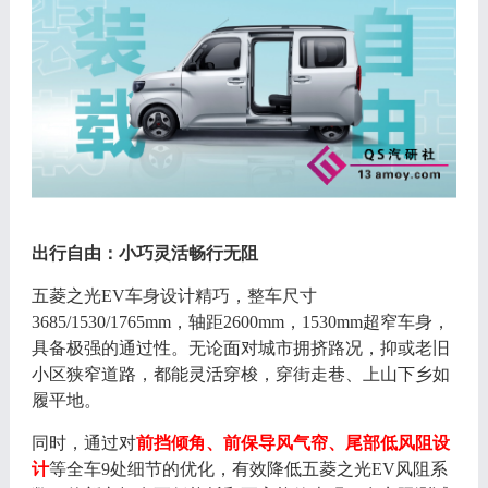
出行自由：小巧灵活畅行无阻
五菱之光
EV车身设计精巧，整车尺寸
3685/1530/1765mm，轴距2600mm，1530mm超窄车身，
具备极强的通过性。无论面对城市拥挤路况，抑或老旧
小区狭窄道路，都能灵活穿梭，穿街走巷、上山下乡如
履平地。
同时，通过对
前挡倾角、前保导风气帘、尾部低风阻设
计
等全车
9处细节的优化，
有效降低五菱之光
E
V
风阻系