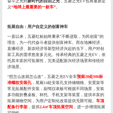
奋斗之光到
新时代的自由之光
，五菱之光
EV也将重新定
义
“地球上最重要的一款车”
。
拓展自由：用户自定义的创富神车
一直以来，五菱红标始终秉承
“不断进取，为民创富”的
理念，为一代代奋斗者提供创富神车。而在地摊经济、
直播经济、新农经济等新型经济兴起的当下，用户对创
富工具的需求愈发多元化。传承经典的五菱之光EV，依
托其丰富的可拓展性，完美适配新兴经济场景和传统经
济场景。
“想怎么改就怎么改”，五菱之光EV全车
预留
20处M6标
准螺纹安装孔
，尾厢
14处安装孔支持储物格、安置架等
常见拓展配件安装，
副驾仪表板
可根据不同场景，安装
多功能折叠桌板、杯托、手机支架等装置，提供丰富的
拓展储物空间，为用户定制化改装提供无限可能。
车顶
配备行李架
，提供
2.4㎡车顶拓展空间
，进一步增强拓展
可能性。