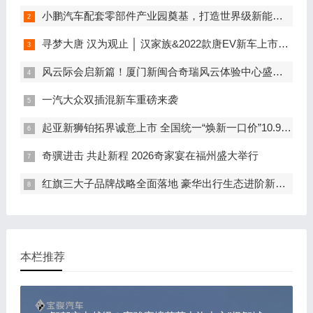
小鹏汽车配套零部件产业园奠基，打造世界级新能源智能汽车集群
寻梦大唐 汉为观止 │ 汉家族&2022款唐EV新车上市发布会，敬请期待！
风云际会启新篇！厦门新闽合奇瑞风云体验中心盛大开业
一汽大众双插混新车重磅来袭
起亚新狮铂拓界诚意上市 全国统一“焕新一口价”10.99万元起
奇骥进击 共赴新程 2026奇家宴在福州盛大举行
红旗三大子品牌战略全面落地 豪华出行生态进阶新篇章
本栏推荐