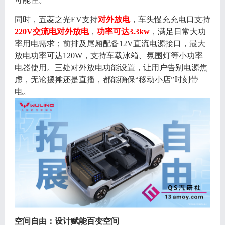
同时，五菱之光
EV支持
对外放电
，车头
慢充
充电口
支持
220V交流电对外放电
，
功率可达
3.3kw
，满足
日常
大功
率用电需求；
前排及
尾厢配备
12V
直流
电源接口，最大
放电功率可达
120W，支持车载冰箱、氛围灯等小功率
电器使用。
三
处对外放电功能设置，让用户告别电源焦
虑，无论摆摊还是直播，都能确保
“移动小店”时刻带
电。
空间自由：
设计赋能百变空间