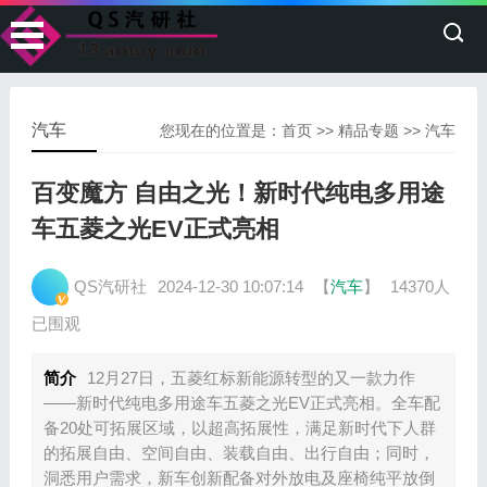
汽车
您现在的位置是：
首页
>>
精品专题
>>
汽车
百变魔方 自由之光！新时代纯电多用途
车五菱之光EV正式亮相
QS汽研社
2024-12-30 10:07:14
【
汽车
】
14370人
已围观
简介
12月27日，五菱红标新能源转型的又一款力作
——新时代纯电多用途车五菱之光EV正式亮相。全车配
备20处可拓展区域，以超高拓展性，满足新时代下人群
的拓展自由、空间自由、装载自由、出行自由；同时，
洞悉用户需求，新车创新配备对外放电及座椅纯平放倒