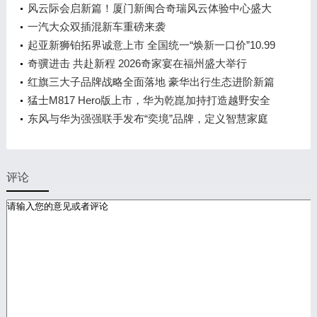
发布会，敬请期待！
风云际会启新篇！厦门新闽合奇瑞风云体验中心盛大
开业
一汽大众双插混新车重磅来袭
起亚新狮铂拓界诚意上市 全国统一“焕新一口价”10.99
万元起
奇骥进击 共赴新程 2026奇家宴在福州盛大举行
红旗三大子品牌战略全面落地 豪华出行生态进阶新篇
章
猛士M817 Hero版上市，华为乾崑加持打造越野安全
标杆！
东风与华为强强联手发布“奕境”品牌，定义智慧家庭
出行新时代
评论