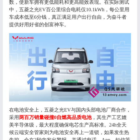
数
，
使新车
拥有更低能耗和更高能效表现。在实际测试
中，五菱之光
EV百公里综合电耗仅10.1kWh，每公里用
车成本低至6分钱，真正满足用户出行自由，为奋斗者
提供好用好省的创富神车。
在电池安全上，五菱之光
EV
与
国内头部电池厂商合作，
采用
两百万销量碰撞
0自燃高品质电池
，其生产工艺媲
美半导体级，最大程度确保电芯生产高标准。
24h全天
候云端安全管家则为电池安全再上一道锁，如果发生热
失控，会在2秒内发出警报，并通过电话、App、短信等