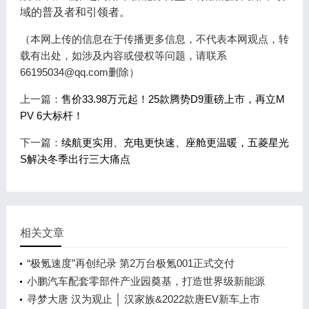
域的普及者和引领者。
（本网上传的信息在于传播更多信息，不代表本网观点，转
载有出处，如涉及内容或侵权等问题，请联系
66195034@qq.com删除）
上一篇：
售价33.98万元起！25款腾势D9重磅上市，再立M
PV 6大标杆！
下一篇：
续航更实用、充电更快速、座舱更温暖，五菱星光
S解决冬季出行三大痛点
相关文章
“极氪速度”再创纪录 第2万台极氪001正式交付
小鹏汽车配套零部件产业园奠基，打造世界级新能源
智能汽车集群
寻梦大唐 汉为观止 │ 汉家族&2022款唐EV新车上市