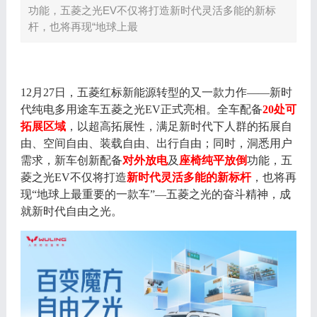
功能，五菱之光EV不仅将打造新时代灵活多能的新标
杆，也将再现“地球上最
12月27日，五菱
红标
新能源转型的又一款力作——新时
代纯电多用途车五菱之光EV正式亮相。
全车配备
2
0
处可
拓展区域
，
以超高拓展性，满足新时代下人群的拓展自
由、空间自由、装载自由、出行自由
；同时，洞悉用户
需求，新车创新配备
对外放电
及
座椅纯平放倒
功能，
五
菱之光EV不仅将打造
新时代灵活多能的新标杆
，也将
再
现“地球上最重要的一款车”—
五菱之光的奋斗精神，成
就
新时代自由之光。