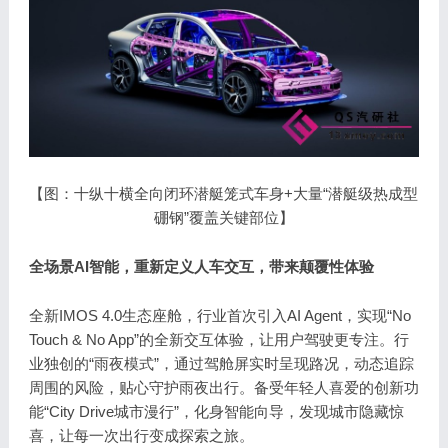
【图：十纵十横全向闭环潜艇笼式车身+大量“潜艇级热成型
硼钢”覆盖关键部位】
全场景AI智能，重新定义人车交互，带来颠覆性体验
全新IMOS 4.0生态座舱，行业首次引入AI Agent，实现“No
Touch & No App”的全新交互体验，让用户驾驶更专注。行
业独创的“雨夜模式”，通过驾舱屏实时呈现路况，动态追踪
周围的风险，贴心守护雨夜出行。备受年轻人喜爱的创新功
能“City Drive城市漫行”，化身智能向导，发现城市隐藏惊
喜，让每一次出行变成探索之旅。