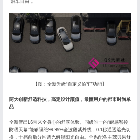
"泊车自由"。
【图：全新升级“自定义泊车”功能】
两大创新舒适科技，高定设计颜值，最懂用户的都市时尚单
品
全新智己L6带来全身心的舒享体验。同级唯一的“瞬感智控
防晒天幕”能够隔绝99.99%全波段紫外线，0.1秒通透遮光切
换，十档前后分区调光解锁阳光自由。全系配备主驾贝果舒