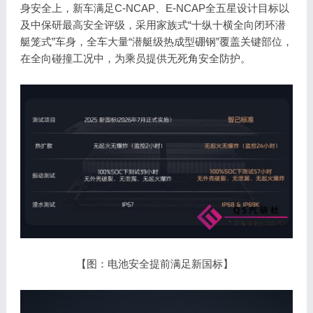
身安全上，新车满足C-NCAP、E-NCAP全五星设计目标以
及中保研最高安全评级，采用家族式“十纵十横全向闭环潜
艇笼式”车身，全车大量“潜艇级热成型硼钢”覆盖关键部位，
在全向碰撞工况中，为乘员提供无死角安全防护。
【图：电池安全提前满足新国标】