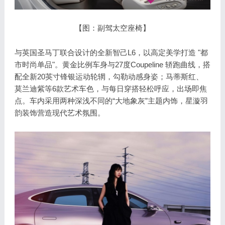
【图：副驾太空座椅】
与英国圣马丁联合设计的全新智己L6，以高定美学打造 "都
市时尚单品"。黄金比例车身与27度Coupeline 轿跑曲线，搭
配全新20英寸锋银运动轮辋，勾勒动感身姿；马蒂斯红、
莫兰迪紫等6款艺术车色，与每日穿搭轻松呼应，出场即焦
点。车内采用两种深浅不同的“大地象灰”主题内饰，星漩羽
韵装饰营造现代艺术氛围。