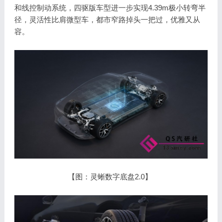
和线控制动系统，四驱版车型进一步实现4.39m极小转弯半
径，灵活性比肩微型车，都市窄路掉头一把过，优雅又从
容。
【图：灵蜥数字底盘2.0】