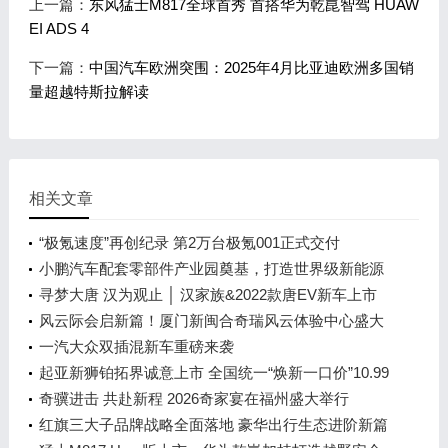
上一篇：
东风猛士M817全球首秀 首搭华为乾崑智驾 HUAW
EI ADS 4
下一篇：
中国汽车欧洲突围：2025年4月比亚迪欧洲多国销
量超越特斯拉解读
相关文章
“极氪速度”再创纪录 第2万台极氪001正式交付
小鹏汽车配套零部件产业园奠基，打造世界级新能源
智能汽车集群
寻梦大唐 汉为观止 │ 汉家族&2022款唐EV新车上市
发布会，敬请期待！
风云际会启新篇！厦门新闽合奇瑞风云体验中心盛大
开业
一汽大众双插混新车重磅来袭
起亚新狮铂拓界诚意上市 全国统一“焕新一口价”10.99
万元起
奇骥进击 共赴新程 2026奇家宴在福州盛大举行
红旗三大子品牌战略全面落地 豪华出行生态进阶新篇