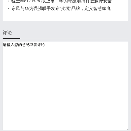
章
猛士M817 Hero版上市，华为乾崑加持打造越野安全
标杆！
东风与华为强强联手发布“奕境”品牌，定义智慧家庭
出行新时代
评论