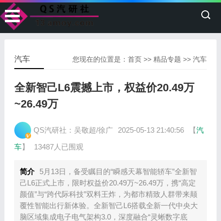
汽车
您现在的位置是：
首页
>>
精品专题
>>
汽车
全新智己L6震撼上市，权益价20.49万
~26.49万
QS汽研社：吴敬超/徐广
2025-05-13 21:40:56
【
汽
车
】
13487人已围观
简介
5月13日，备受瞩目的“瞬感天幕智能轿车”全新智
己L6正式上市，限时权益价20.49万~26.49万，携“高定
颜值”与“跨代际科技”双料王炸，为都市精致人群带来颠
覆性智能出行新体验。全新智己L6搭载全新一代中央大
脑区域集成电子电气架构3.0，深度融合“灵蜥数字底