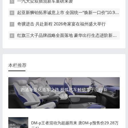
一汽大众双插混新车重磅来袭
起亚新狮铂拓界诚意上市 全国统一“焕新一口价”10.99万元起
奇骥进击 共赴新程 2026奇家宴在福州盛大举行
红旗三大子品牌战略全面落地 豪华出行生态进阶新篇章
本栏推荐
跑通场景化造车之路 极狐汽车解锁亲子出行新
品类
DM-p王者混动为超越而来 唐DM-p预售价29.28万