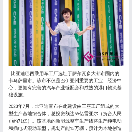
比亚迪巴西乘用车工厂选址于萨尔瓦多大都市圈内的
卡马萨里市。该市不仅是巴伊亚州重要的工业、经济中
心，更拥有完善的汽车产业链配套和成熟的港口物流基
础设施。
年
月，比亚迪宣布在此建设由三座工厂组成的大
2023
7
型生产基地综合体，总投资额达
亿雷亚尔（折合人民
55
币约
亿）。该基地的新能源整车生产线将生产纯电动
71
和插电式混动车型，规划产能
万辆，预计为本地创造
15