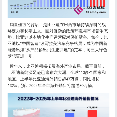
销量佳绩的背后，是比亚迪在巴西市场持续深耕的战
略定力和长期主义。面对复杂的政策环境与市场竞争态
势，比亚迪以本地化生产运营应对保护壁垒。如今，比
亚迪以
“中国智造”改写拉美汽车竞争格局，成为中国新
能源出海“从产品输出到生态共建”的范本
，
向三大绿色
梦想更进一步
。
近年来，比亚迪积极拓展海外产业布局。截至目前，
比亚迪新能源足迹已遍布六大洲、全球
多个国家和
110
地区。上半年比亚迪海外销售超
万辆，同比增长
47
，预计
年全年海外销售将超过
万辆。
132%
2025
80