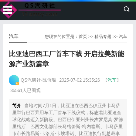
汽车
您现在的位置是：
首页
>>
精品专题
>>
汽车
比亚迪巴西工厂首车下线 开启拉美新能
源产业新篇章
QS汽研社-陈倚璐
2025-07-02 15:35:26
【
汽车
】
35561人已围观
简介
当地时间7月1日，比亚迪在巴西巴伊亚州卡马萨
里举行巴西乘用车工厂首车下线仪式，标志着比亚迪全
球化战略迈入新阶段。巴西巴伊亚州州长杰罗尼莫·罗德
里格斯、巴西文化部部长马格蕾斯·梅内塞斯、卡马萨里
市市长路易斯·卡洛斯·卡埃塔诺、比亚迪执行副总裁李