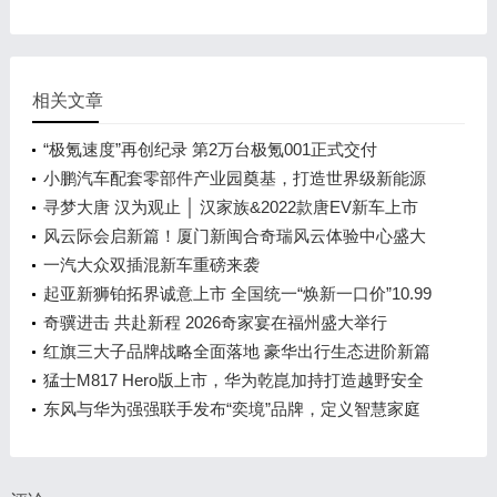
相关文章
“极氪速度”再创纪录 第2万台极氪001正式交付
小鹏汽车配套零部件产业园奠基，打造世界级新能源
智能汽车集群
寻梦大唐 汉为观止 │ 汉家族&2022款唐EV新车上市
发布会，敬请期待！
风云际会启新篇！厦门新闽合奇瑞风云体验中心盛大
开业
一汽大众双插混新车重磅来袭
起亚新狮铂拓界诚意上市 全国统一“焕新一口价”10.99
万元起
奇骥进击 共赴新程 2026奇家宴在福州盛大举行
红旗三大子品牌战略全面落地 豪华出行生态进阶新篇
章
猛士M817 Hero版上市，华为乾崑加持打造越野安全
标杆！
东风与华为强强联手发布“奕境”品牌，定义智慧家庭
出行新时代