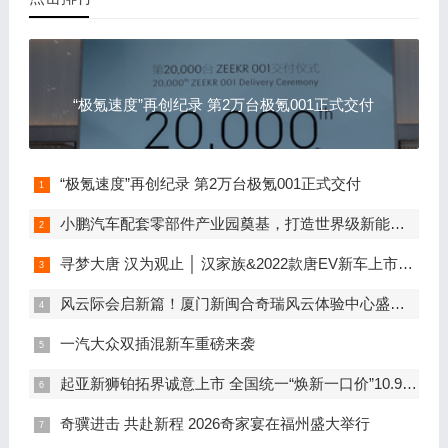
“极氪速度”再创纪录 第2万台极氪001正式交付
“极氪速度”再创纪录 第2万台极氪001正式交付
小鹏汽车配套零部件产业园奠基，打造世界级新能源智能汽车集群
寻梦大唐 汉为观止 │ 汉家族&2022款唐EV新车上市发布会，敬请期待！
风云际会启新篇！厦门新闽合奇瑞风云体验中心盛大开业
一汽大众双插混新车重磅来袭
起亚新狮铂拓界诚意上市 全国统一“焕新一口价”10.99万元起
奇骥进击 共赴新程 2026奇家宴在福州盛大举行