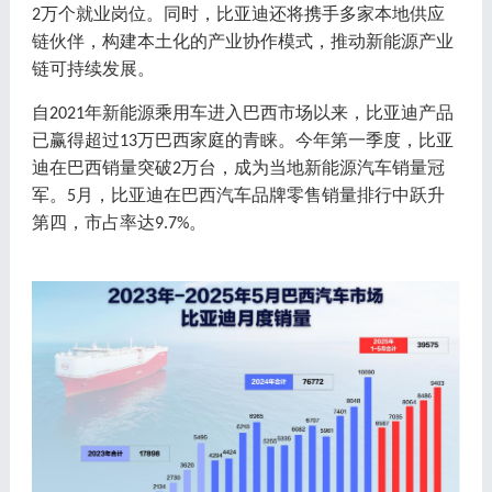
万
个就业岗位。同时，比亚迪还将携手多家
本地
供应
2
链
伙伴
，构建本土化的产业协作模式，推动
新能源产业
链可持续发展。
自
年新能源乘用车进入巴西市场以来，比亚迪产品
2021
已赢得超过
万巴西家庭的青睐。今年第一季度，比亚
13
迪在巴西销量突破
万台，成为当地新能源汽车销量冠
2
军。
月，比亚迪在巴西汽车品牌零售销量排行中跃升
5
第四，市占率达
。
9.7%