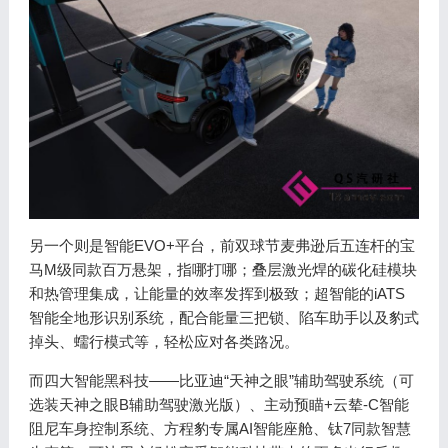
另一个则是智能EVO+平台，前双球节麦弗逊后五连杆的宝
马M级同款百万悬架，指哪打哪；叠层激光焊的碳化硅模块
和热管理集成，让能量的效率发挥到极致；超智能的iATS
智能全地形识别系统，配合能量三把锁、陷车助手以及豹式
掉头、蠕行模式等，轻松应对各类路况。
而四大智能黑科技——比亚迪“天神之眼”辅助驾驶系统（可
选装天神之眼B辅助驾驶激光版）、主动预瞄+云辇-C智能
阻尼车身控制系统、方程豹专属AI智能座舱、钛7同款智慧