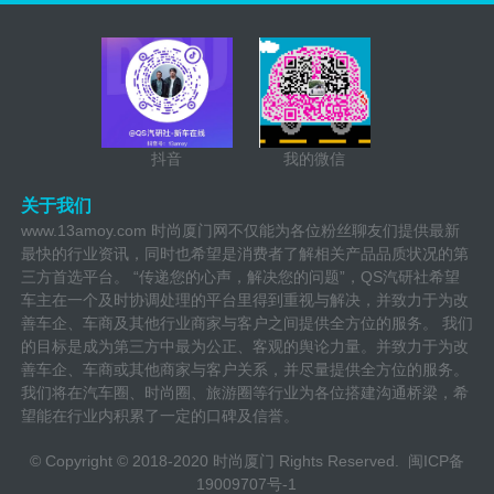
抖音
我的微信
关于我们
www.13amoy.com 时尚厦门网不仅能为各位粉丝聊友们提供最新
最快的行业资讯，同时也希望是消费者了解相关产品品质状况的第
三方首选平台。 “传递您的心声，解决您的问题”，QS汽研社希望
车主在一个及时协调处理的平台里得到重视与解决，并致力于为改
善车企、车商及其他行业商家与客户之间提供全方位的服务。 我们
的目标是成为第三方中最为公正、客观的舆论力量。并致力于为改
善车企、车商或其他商家与客户关系，并尽量提供全方位的服务。
我们将在汽车圈、时尚圈、旅游圈等行业为各位搭建沟通桥梁，希
望能在行业内积累了一定的口碑及信誉。
© Copyright © 2018-2020 时尚厦门 Rights Reserved.
闽ICP备
19009707号-1