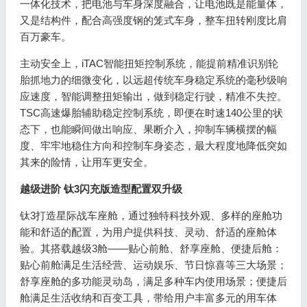
一体化技术，把电池与车身深度融合，让电池既是能量体，
又是结构件，配合高强度钢的笼式车身，整车扭转刚度比肩
百万豪车。
主动安全上，iTAC智能扭矩控制系统，能提前精准识别轮
胎抓地力的细微变化，以远超传统车身稳定系统的毫秒级响
应速度，智能调整扭矩输出，做到稳定行驶，精准不失控。
TSC高速爆胎辅助稳定控制系统，即便在时速140公里的状
态下，也能瞬间做出响应、果断介入，抑制车辆横摆的幅
度、牢牢地稳住方向和控制车身姿态，最大程度地降低突如
其来的险情，让用车更安全。
越级进阶 钛3闪充版造型配置双升级
钛3打造星际战车座舱，通过独特科技外观、多样的座舱功
能和舒适的配置，为用户提供科技、灵动、舒适的座舱体
验。其搭载越级3舱——贴心前舱、舒享座舱、便捷后舱：
贴心前舱满足生活经营、运动娱乐、节日惊喜等三大场景；
舒享座舱的多功能灵动岛，满足多种车内使用场景；便捷后
舱满足生活收纳和百变工具，带给用户丰富多元的用车体