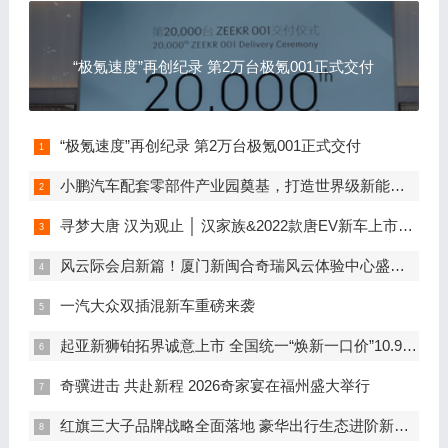
“极氪速度”再创纪录 第2万台极氪001正式交付
“极氪速度”再创纪录 第2万台极氪001正式交付
小鹏汽车配套零部件产业园奠基，打造世界级新能源智能汽车集群
寻梦大唐 汉为观止 │ 汉家族&2022款唐EV新车上市发布会，敬请期待！
风云际会启新篇！厦门新闽合奇瑞风云体验中心盛大开业
一汽大众双插混新车重磅来袭
起亚新狮铂拓界诚意上市 全国统一“焕新一口价”10.99万元起
奇骥进击 共赴新程 2026奇家宴在福州盛大举行
红旗三大子品牌战略全面落地 豪华出行生态进阶新篇章