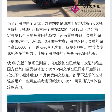
为了让用户购车无忧，方程豹更是诚意十足地准备了6大钛
享好礼：钛3闪充版首任车主在2026年4月13日（含）前下
定可享18个月的免费闪充权益；还有置换补贴、金融补贴
（提供0首付、0利息、0月供等方案让用户选择，金融补贴
至高19500元）；以及钛享无忧礼、钛享智联礼、推荐官专
属礼等多重权益，让每个用户都能轻松拥有钛3闪充版。
钛3闪充版车辆现已到店，闪充设施也已就绪，欢迎前往全
国方程豹门店品鉴体验；钛7EV闪充版也已同步开启预订，
抢先下订额外赠送6个月免费闪充权益。如果不追求闪充体
验的用户，也可直接考虑现款钛3、钛7，可到店试驾体验
爆款实力。