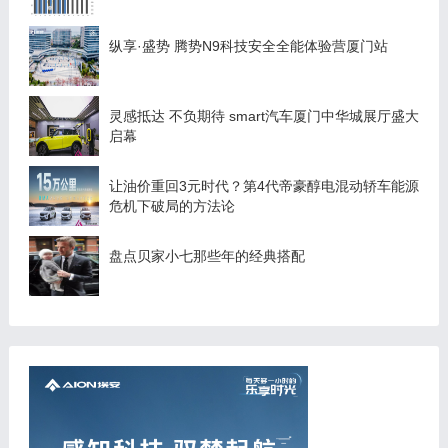
纵享·盛势 腾势N9科技安全全能体验营厦门站
灵感抵达 不负期待 smart汽车厦门中华城展厅盛大
启幕
让油价重回3元时代？第4代帝豪醇电混动轿车能源
危机下破局的方法论
盘点贝家小七那些年的经典搭配