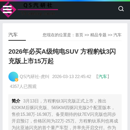
汽车
您现在的位置是：
首页
>>
精品专题
>>
汽车
2026年必买A级纯电SUV 方程豹钛3闪
充版上市15万起
QS汽研社-虎纠
2026-03-13 22:45:42
【
汽车
】
4357人已围观
简介
3月13日，方程豹钛3闪充版正式上市，推出
620KM后驱闪充版、565KM四驱闪充版2个配置版本，
售价15.38万-16.98万。备受期待的钛7EV闪充版也同步
开启预订，价格区间为22万-25万。方程豹钛系列也将成
为比亚迪闪充的首个量产车型，并率先开启交付。作为