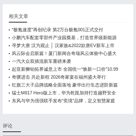
相关文章
“极氪速度”再创纪录 第2万台极氪001正式交付
小鹏汽车配套零部件产业园奠基，打造世界级新能源
智能汽车集群
寻梦大唐 汉为观止 │ 汉家族&2022款唐EV新车上市
发布会，敬请期待！
风云际会启新篇！厦门新闽合奇瑞风云体验中心盛大
开业
一汽大众双插混新车重磅来袭
起亚新狮铂拓界诚意上市 全国统一“焕新一口价”10.99
万元起
奇骥进击 共赴新程 2026奇家宴在福州盛大举行
红旗三大子品牌战略全面落地 豪华出行生态进阶新篇
章
猛士M817 Hero版上市，华为乾崑加持打造越野安全
标杆！
东风与华为强强联手发布“奕境”品牌，定义智慧家庭
出行新时代
评论