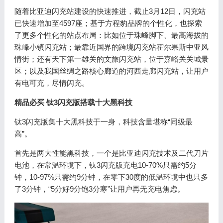
随着比亚迪闪充站建设的快速推进，截止3月12日，闪充站
已快速增加至4597座；基于方程豹品牌的个性化，也探索
了更多个性化的站点布局：比如位于珠峰脚下、最高海拔的
珠峰小镇闪充站；最靠近国界的跨境闪充站霍尔果斯中亚风
情街；还有天下第一雄关的文旅闪充站，位于嘉峪关关城景
区；以及我国丝绸之路核心廊道的河西走廊闪充站，让用户
有电可充，尽情闪充。
精品必买 钛3闪充版搭载十大黑科技
钛3闪充版集十大黑科技于一身，科技含量堪称“同级最
高”。
首先是两大性能黑科技，一个是比亚迪闪充技术及二代刀片
电池，在常温环境下，钛3闪充版充电10-70%只需约5分
钟，10-97%只需约9分钟，在零下30度的低温环境中也只多
了3分钟，“5分好9分饱3分寒”让用户再无充电焦虑。