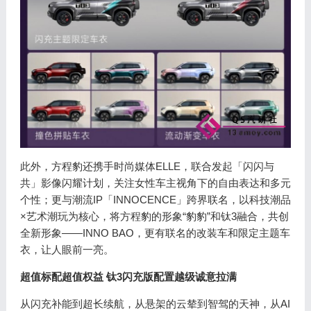
此外，方程豹还携手时尚媒体ELLE，联合发起「闪闪与
共」影像闪耀计划，关注女性车主视角下的自由表达和多元
个性；更与潮流IP「INNOCENCE」跨界联名，以科技潮品
×艺术潮玩为核心，将方程豹的形象“豹豹”和钛3融合，共创
全新形象——INNO BAO，更有联名的改装车和限定主题车
衣，让人眼前一亮。
超值标配超值权益 钛3闪充版配置越级诚意拉满
从闪充补能到超长续航，从悬架的云辇到智驾的天神，从AI