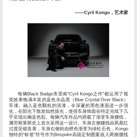
——
Cyril Kongo
，艺术家
每辆
Black Badge
库里南“
Cyril Kongo
之作
”都运用了视
觉效果饱满丰富的蓝色水晶黑（
Blue Crystal Over Black
）
车漆。融入蓝色颗粒的清漆，令深邃的黑色漆面进一步强
化，在阳光下散发灿然烁光，使得车身饰面在特定光线下几
乎呈现出幽蓝色彩。每辆汽车作品均搭载了渐变车身腰线，
属劳斯莱斯史上首次采用这一设计。车身左侧腰线由凤凰红
过渡至锻造黄，车身右侧则由橙色渐变为绿松石色，
Kongo
独特的
“
标签”
符号作为
Bespoke
高级定制图案嵌入两侧腰线