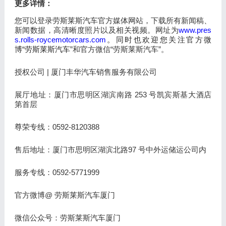
更多详情：
您可以登录劳斯莱斯汽车官方媒体网站，下载所有新闻稿、
新闻数据，高清晰度照片以及相关视频。网址为
www.pres
s.rolls-roycemotorcars.com
。同时也欢迎您关注官方微
博“劳斯莱斯汽车
”和官方微信“劳斯莱斯汽车”。
授权公司
|
厦门丰华汽车销售服务有限公司
展厅地址：厦门市思明区湖滨南路
253
号凯宾斯基大酒店
第首层
尊荣专线：
0592-8120388
售后地址：厦门市思明区湖滨北路
97
号中外运储运公司内
服务专线：
0592-5771999
官方微博
@
劳斯莱斯汽车厦门
微信公众号：劳斯莱斯汽车厦门