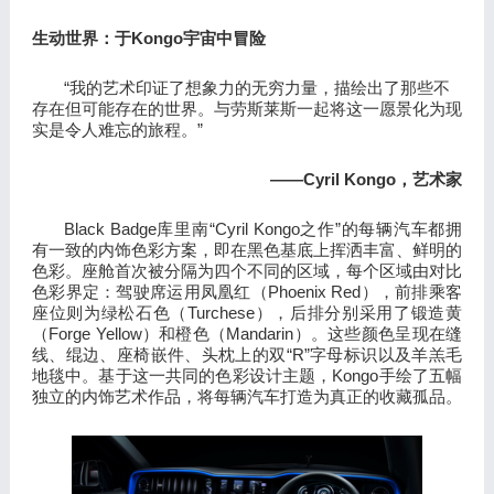
生动世界：于
Kongo
宇宙中冒险
“
我的艺术印证了想象力的无穷力量，描绘出了那些不
存在但可能存在的世界。与劳斯莱斯一起将这一愿景化为现
实是令人难忘的旅程。”
——
Cyril Kongo
，艺术家
Black Badge
库里南“
Cyril Kongo
之作
”的每辆汽车都拥
有一致的内饰色彩方案，即在黑色基底上挥洒丰富、鲜明的
色彩。座舱首次被分隔为四个不同的区域，每个区域由对比
色彩界定：驾驶席运用凤凰红（
Phoenix Red
），前排乘客
座位则为绿松石色（
Turchese
），后排分别采用了锻造黄
（
Forge Yellow
）和橙色（
Mandarin
）。这些颜色呈现在缝
线、绲边、座椅嵌件、头枕上的双
“
R
”
字母标识以及羊羔毛
地毯中。基于这一共同的色彩设计主题，
Kongo
手绘了五幅
独立的内饰艺术作品，将每辆汽车打造为真正的收藏孤品。