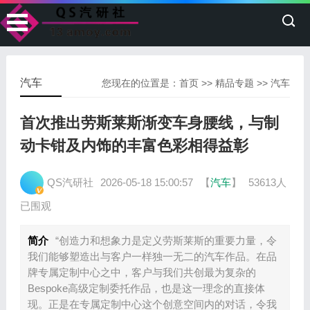
汽车
您现在的位置是：
首页
>>
精品专题
>>
汽车
首次推出劳斯莱斯渐变车身腰线，与制
动卡钳及内饰的丰富色彩相得益彰
QS汽研社
2026-05-18 15:00:57
【
汽车
】
53613人
已围观
简介
“创造力和想象力是定义劳斯莱斯的重要力量，令
我们能够塑造出与客户一样独一无二的汽车作品。在品
牌专属定制中心之中，客户与我们共创最为复杂的
Bespoke高级定制委托作品，也是这一理念的直接体
现。正是在专属定制中心这个创意空间内的对话，令我