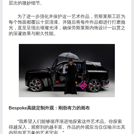
层次的微妙细节。
为了进一步强化并保护这一艺术作品，劳斯莱斯工匠为
每个饰面都覆以十层清漆。并随后将每件作品都进行打磨抛
光，直至呈现出璀璨光泽，确保劳斯莱斯内饰设计一以贯之
的深邃效果与耐久性能。
Bespoke
高级定制外观：刚劲有力的画布
“
我希望人们能够循序渐进地探索这件艺术品。你探索
得越深入，观察到的越丰富。作品的外观应当仅仅喻示出其
内部包罗万象的艺术宇宙。”