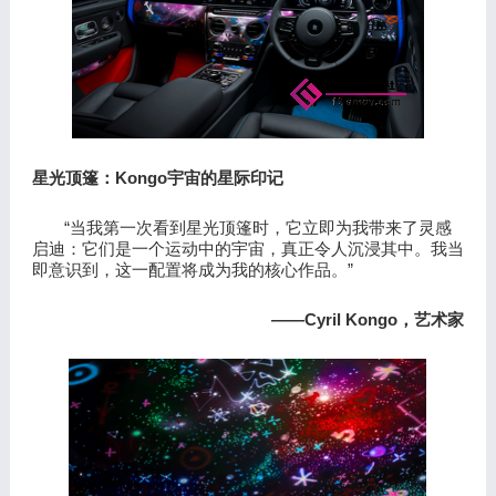
星光顶篷：
Kongo
宇宙的星际印记
“
当我第一次看到星光顶篷时，它立即为我带来了灵感
启迪：它们是一个运动中的宇宙，真正令人沉浸其中。我当
即意识到，这一配置将成为我的核心作品。
”
——
Cyril Kongo
，艺术家