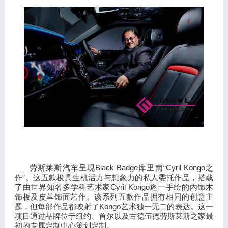
劳斯莱斯汽车呈现
Black Badge
库里南“
Cyril Kongo
之
作”
。这五款极具生机活力与想象力的私人委托作品，搭载
了由世界知名多学科艺术家
Cyril Kongo
逐一手绘的内饰木
饰板及皮革饰面艺作。该系列五款作品拥有相同的创意主
题，但每部作品都映射了
Kongo
艺术独一无二的表达。这一
项目通过品牌位于纽约、首尔以及古德伍德劳斯莱斯之家最
初的专属定制中心策划定制。