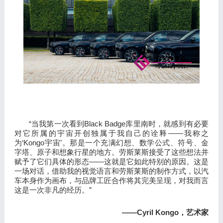
“
当我第一次看到
Black Badge
库里南时，就感到有必要
对它所属的宇宙开创独属于我自己的诠释——我称之
为
‘
Kongo
宇宙
’
。那是一个充满幻想、数学公式、符号、金
字塔、原子和想象行星的地方。劳斯莱斯接受了这些想法并
赋予了它们具体的形态——这就是它如此特别的原因。这是
一场对话，借助我的视觉语言和劳斯莱斯的制作方式，以汽
车本身作为画布，与品牌工匠合作将其完美呈现，对我而言
这是一次非凡的经历。
”
——
Cyril Kongo
，艺术家