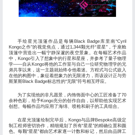
手绘星光顶篷作品是每辆
Black Badge
库里南“
Cyril
Kongo
之作
”的视觉焦点，通过
1,344
颗光纤“星星”，于座舱
顶篷中营造出一幅宁静深邃的夜空景象。在每幅艺术作品
中，
Kongo
引入了想象中的行星和星座，并参考了量子物理
学——自从
Kongo
将他的工作室与自己一位研究物理学的兄
弟共享以来，这一主题就始终令他着迷。方程式与公式嵌入
在他的构图中，象征着想象力的无限潜力，而该设计正与劳
斯莱斯
Black Badge
标志性的“无限”符号相互呼应。
为了实现他的非凡愿景，内饰饰面中心的工匠准备了
70
余种色彩，给予
Kongo
充分的创作自由，以帮助他实现艺术
创想。每幅作品均应用了海绵、喷枪和刷子的工具组合。
在星光顶篷绘制完毕后，
Kongo
与品牌
Bespoke
高级定
制工程师密切协作，精细规划了所有
“
星星”
的精确位置和颜
色。每颗
“
星星”
都由艺术家逐一计数和标记，然后由品牌工