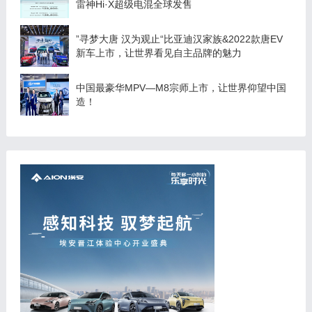
雷神Hi·X超级电混全球发售
”寻梦大唐 汉为观止“比亚迪汉家族&2022款唐EV
新车上市，让世界看见自主品牌的魅力
中国最豪华MPV—M8宗师上市，让世界仰望中国
造！