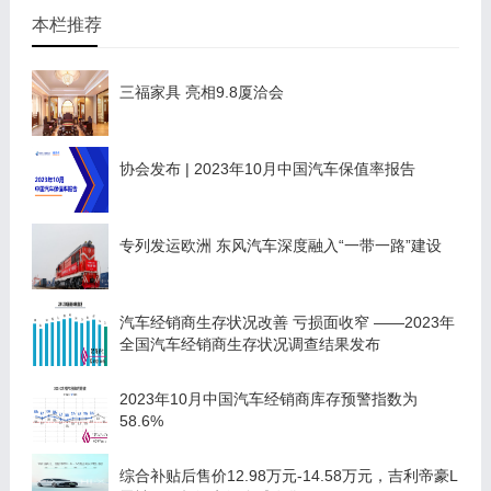
本栏推荐
三福家具 亮相9.8厦洽会
协会发布 | 2023年10月中国汽车保值率报告
专列发运欧洲 东风汽车深度融入“一带一路”建设
汽车经销商生存状况改善 亏损面收窄 ——2023年
全国汽车经销商生存状况调查结果发布
2023年10月中国汽车经销商库存预警指数为
58.6%
综合补贴后售价12.98万元-14.58万元，吉利帝豪L