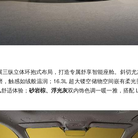
横三纵立体环抱式布局，打造专属舒享智能座舱。斜切尤
，触感如绒般温润；16.3L 超大镂空储物空间嵌有柔
风舒适体验；
双内饰色调一暖一雅，搭配 L
砂岩棕、浮光灰