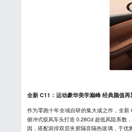
全新 C11：运动豪华美学巅峰 经典颜值
作为零跑十年全域自研的集大成之作，全新 C
俯冲式驭风车头打造 0.28Cd 超低风阻
因，搭配前排双层夹胶隔音隔热玻璃，于优雅