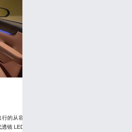
出行的从容格调。
前脸塑造大气「家庭门
直瀑立势
透镜 LED 远近光搭配转向辅助灯，夜间出行更安