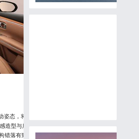
动姿态，将空气动力学与运动奢华感揉合至极致。
兼顾动感造型与后排头部空间；御风无框车门承袭跑车基
层结构错落有致，绿色高性能前四活塞定钳彰显澎湃性