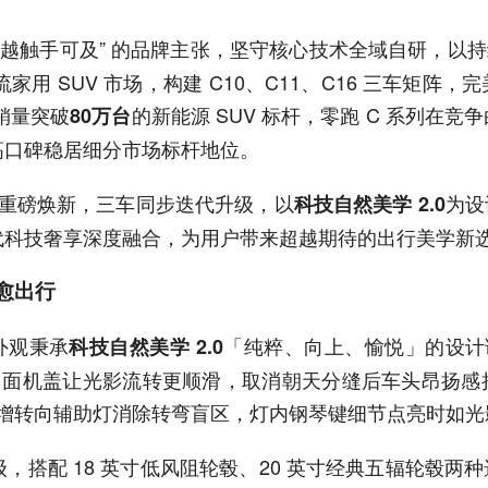
卓越触手可及” 的品牌主张，坚守核心技术全域自研，以持续
主流家用 SUV 市场，构建 C10、C11、C16 三车
销量突破
的新能源 SUV 标杆，零跑 C 系列在竞
80万台
高口碑稳居细分市场标杆地位。
家族迎来重磅焕新，三车同步迭代升级，以
为设
科技自然美学 2.0
代科技奢享深度融合，为用户带来超越期待的出行美学新
治愈出行
外观秉承
「纯粹、向上、愉悦」的设计
科技自然美学 2.0
续曲面机盖让光影流转更顺滑，取消朝天分缝后车头昂扬
，新增转向辅助灯消除转弯盲区，灯内钢琴键细节点亮时如
，搭配 18 英寸低风阻轮毂、20 英寸经典五辐轮毂