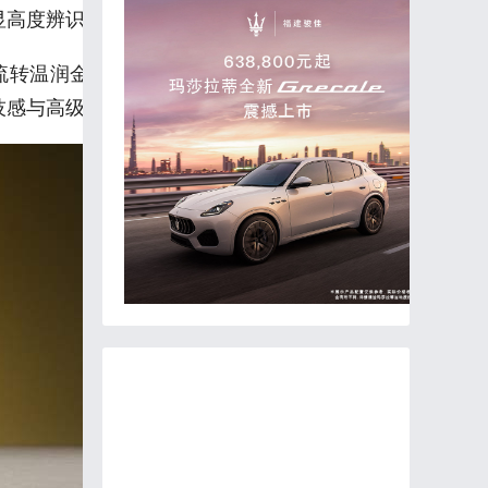
显高度辨识。
流转温润金属光泽，另有雾凇米、星河银等多款配
技感与高级感拉满。