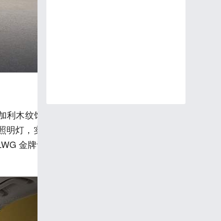
加利木纹饰件呈现天然紧实肌理，尽显天然奢华质
光照明灯，实用与仪式感兼备。瀑布流光氛围灯随场
WG 金牌认证 NAPPA 真皮材质，从视觉到触觉，