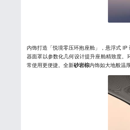
内饰打造「悦境零压环抱座舱」，悬浮式 I
器面罩以参数化几何设计提升座舱精致度。
常使用更便捷。全新
内饰如大地般温
砂岩棕