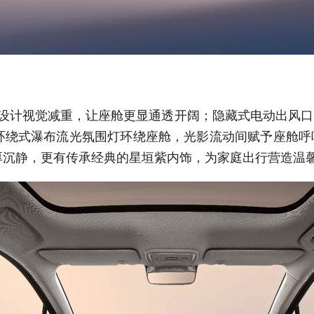
P 设计视觉减重，让座舱更显通透开阔；隐藏式电动出风
环绕式瀑布流光氛围灯环绕座舱，光影流动间赋予座舱呼
厚沉静，更有传承经典的星垣紫内饰，为家庭出行营造温