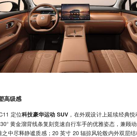
再塑高级感
11 定位
，在外观设计上延续经典悦
科技豪华运动 SUV
系数，30° 黄金溜背线条复刻竞速自行车手的优雅姿态，
之中尽释静谧质感；20 英寸 20 辐掠风轮毂内外双