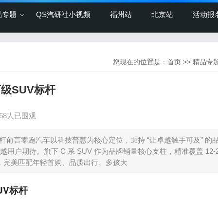
品专题
QS汽研社小视频
福州站
北京站
活动报
您现在的位置是：
首页
>>
精品专
 万级SUV标杆
968人已围观
万级SUV标杆前言零跑汽车以科技普惠为核心定位，秉持 “让卓越触手可及” 的
期待。旗下 C 系 SUV 作为品牌销量核心支柱，精准覆盖 12-2
车矩阵，完美匹配年轻首购、品质出行、多孩大
SUV标杆