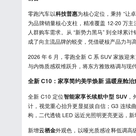
零跑汽车以
为核心定位，秉持 “让
科技普惠
为品牌销量核心支柱，精准覆盖 12-20 万
人群购车需求。从 “新势力黑马” 到全球累计
成了向主流品牌的蜕变，凭借硬核产品力与
2026 年 6 月，零跑全新 C 系 SUV 
与内饰质感双维跃升，将东方雅致格调与现
全新 C10：家享简约美学焕新 温暖座舱
全新 C10 定位
，
智能家享长续航中型 SUV
计，视觉重心抬升更显挺拔自信；G3 连
构，二代透镜 LED 远近光照明更亮更远
新增
外观色，以哑光质感诠释低调高级
云栖金