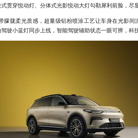
段式贯穿悦动灯、分体式光影悦动大灯勾勒犀利前脸，尽
带朦胧柔光质感，超量级铝粉喷涂工艺让车身在光影间
助驾驶小蓝灯同步上线，智能驾驶辅助状态一眼可辨，科