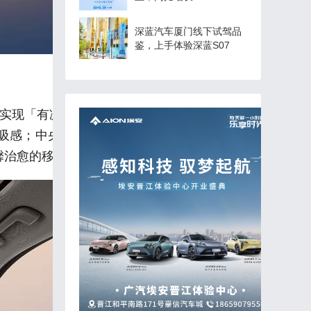
深蓝汽车厦门线下试驾品
鉴，上手体验深蓝S07
口实现「有凉感无凉风」的舒适体验，星环韵律扬声
吸感；中央通道配备快充面板，搭配后移杯托，日
馨治愈的移动起居室。