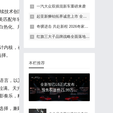
一汽大众双插混新车重磅来袭
技术创新不断超越用户期待。旗下 C 系 SUV 作
起亚新狮铂拓界诚意上市 全国统一“焕新一口价”10.99万元起
矩阵，完美匹配年轻首购、品质出行、多孩大家庭三大核心
争白热化、用户严苛挑剔的 12-20 万级主流市场，完
奇骥进击 共赴新程 2026奇家宴在福州盛大举行
红旗三大子品牌战略全面落地 豪华出行生态进阶新篇章
计内核，在造型、座舱等维度全面进阶，外观颜值
选择。
本栏推荐
语言，以
前脸打破传统 SUV 的扁平化设
直瀑立势
全新智己L6正式发布，
感拉满。天光分层上下分体式前灯组升级立体三段结
预售权益价21.99万元
光影奏乐，精致感拉满。
~28.99万元 为都市精致
出行而生
两种选择，兼顾续航与颜值，曦露紫、苔原灰等配色更