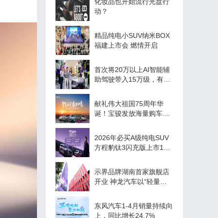
化妆品也开始流行光盘行
动？
精品纯电小SUV纳米BOX
福建上市会 燃情开启
首次将20万以上AI智能辅
助驾驶带入15万级，有
MONA终成眷属|小鹏
MONA M03 Max完成线下
献礼伟大祖国75周年华
首秀
诞！宝骏发放海量购车补
贴欢庆盛世华章
2026年必买A级纯电SUV
方程豹钛3闪充版上市15
万起
示界品牌湖南首家旗舰店
开业 神龙汽车以“轻量
化、下沉式”渠道破局新能
源市场
东风汽车1-4月销量持续向
上，同比增长24.7%