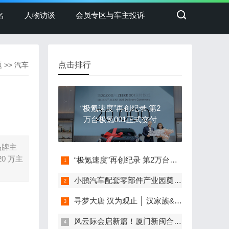
名
人物访谈
会员专区与车主投诉
点击排行
题
>>
汽车
“极氪速度”再创纪录 第2
万台极氪001正式交付
品牌主
0 万主
“极氪速度”再创纪录 第2万台极氪001正式交付
小鹏汽车配套零部件产业园奠基，打造世界级新能源智能汽车集群
寻梦大唐 汉为观止 │ 汉家族&2022款唐EV新车上市发布会，敬请期待！
风云际会启新篇！厦门新闽合奇瑞风云体验中心盛大开业