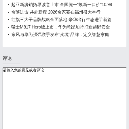
起亚新狮铂拓界诚意上市 全国统一“焕新一口价”10.99
万元起
奇骥进击 共赴新程 2026奇家宴在福州盛大举行
红旗三大子品牌战略全面落地 豪华出行生态进阶新篇
章
猛士M817 Hero版上市，华为乾崑加持打造越野安全
标杆！
东风与华为强强联手发布“奕境”品牌，定义智慧家庭
出行新时代
评论