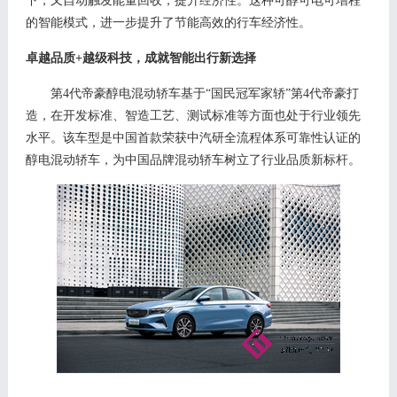
下，又自动触发能量回收，提升经济性。这种可醇可电可增程
的智能模式，进一步提升了节能高效的行车经济性。
卓越品质
+越级科技，成就智能出行新选择
第
4代帝豪醇电混动轿车基于“国民冠军家轿”第4代帝豪打
造，在开发标准、智造工艺、测试标准等方面也处于行业领先
水平。该车型是
中国首款荣获中汽研全流程体系可靠性认证
的
醇电混动轿车
，
为中国品牌混动轿车
树立
了
行业品质新标杆。