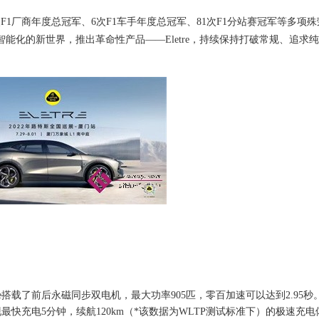
次
F1
厂商年度总冠军、
6
次
F1
车手年度总冠军
、
81
次
F1
分站赛冠军
等多项殊
智能化的新世界，
推出
革命性产品
——
Eletre
，持续
保持打破常规
、
追求
纯
e
搭载了
前后
永磁同步双电机，最大功率
9
05
匹
，
零百加速可以达到
2
.95
秒
现
最快充电
5
分钟，续航
120km
（
*
该数据为
WLTP
测试标准下
）
的极速充电