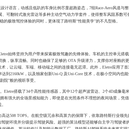
式设计
语言
，动感且
低趴
的车身比例尽显超跑姿态，
7
组
R
ace
-A
ero
风道与整
翼、可翻转式激光雷达等多种主动空气动力学套件
，
使得
整车风阻系数可
稳的极致驾控体验的同时
，
更体现了路特斯
“性能美学”的不凡型格。
letre
始终坚持为用户带来
探索极致驾趣
的
先锋
体验
。
车机的主控单元搭载
切换，纵享流畅。同时也确保了足够的
OTA
升级潜力，支撑你对座舱的
技术
，
让
云端、车端、移动端之间的连接
毫无迟滞。
此外，
Eletre
应用了
首
率达到
2160kW
，
以及独家创新
Uni-Q
及
Uni-Core
技术
，
在极小空间内也能
级剧院”般的视听享受
。
。
E
letre
搭载
了
3
4
个
高性能传感器，
其中
12
个
超声波雷达、
2
个
4D
成像
毫
拥有强大的
全场景感知
能力
，
即使是在光照条件不理想的夜间场景
，
凭借
盖
。
力
高达
5
08 TOPS
。在航空级冗余和高
算力的保障下，依靠路特斯
行业领先
知驾驶环境并分级提示驾驶风险。
超强的算法模型还
能够
自主学习驾驶者
大的硬件
、
算法软件以及智能云数据工厂
，
路特斯
AI
驾驶系统
未来将实现