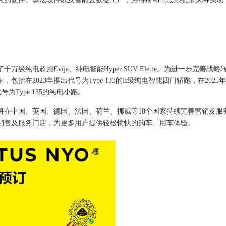
了千万级纯电超跑
Evija
、纯电智能
Hyper
SUV
Eletre
。为进一步
完善战略
车，包括在
2023
年推出代号为
Type
133
的
E
级纯电智能四门轿跑，在
2025
年
代号为
Type
13
5
的
纯电小跑
。
将在中国
、
英国
、
德国
、
法国
、
荷兰
、
挪威等
10
个国家
持续完善营销
及服
销售及服务门店，为
更多
用户提供轻松愉快的购车
、
用车体验。