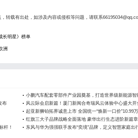
载有出处，如涉及内容或侵权等问题，请联系66195034@qq.c
牌成长明星》榜单
欧洲
小鹏汽车配套零部件产业园奠基，打造世界级新能源智
发布
车集群
风云际会启新篇！厦门新闽合奇瑞风云体验中心盛大开
起亚新狮铂拓界诚意上市 全国统一“焕新一口价”10.99
起
红旗三大子品牌战略全面落地 豪华出行生态进阶新篇章
全标杆！
东风与华为强强联手发布“奕境”品牌，定义智慧家庭出
时代