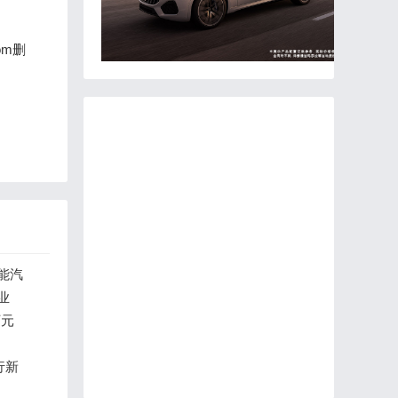
om删
能汽
业
万元
行新