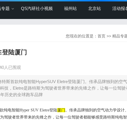
品专题
QS汽研社小视频
福州站
北京站
活动报
您现在的位置是：
首页
>>
精品专
RE登陆厦门
940人已围观
，路特斯首款纯电智能HyperSUV Eletre登陆厦门。传承品牌独到的空
技，Eletre是路特斯为驾驶者世界带来的先锋之作，让每一位驾驶
4年历史的全球跑车品牌
款纯电智能
H
yper
SUV Eletre
登陆
厦门
。
传承品牌独到的
空气动力学设计
路特斯为驾驶者世界带来的先锋之作
，
让每一位驾驶者都能够感受路特斯纯电智