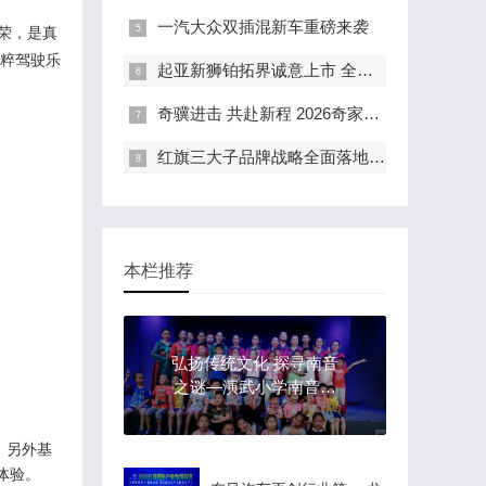
一汽大众双插混新车重磅来袭
荣
，
是真
粹驾驶乐
起亚新狮铂拓界诚意上市 全国统一“焕新一口价”10.99万元起
奇骥进击 共赴新程 2026奇家宴在福州盛大举行
红旗三大子品牌战略全面落地 豪华出行生态进阶新篇章
本栏推荐
弘扬传统文化 探寻南音
之谜—演武小学南音专
场
。
另外
基
体验
。