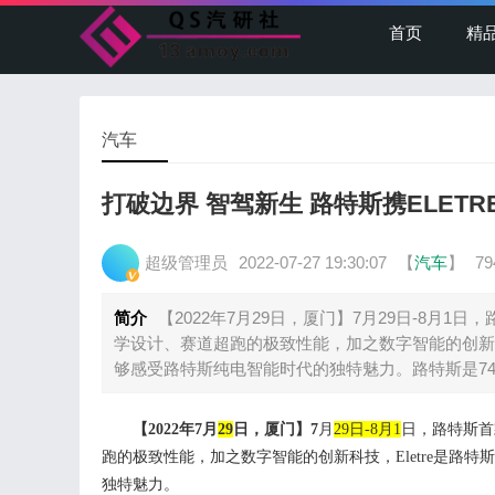
首页
精
汽车
打破边界 智驾新生 路特斯携ELET
超级管理员
2022-07-27 19:30:07
【
汽车
】
7
简介
【2022年7月29日，厦门】7月29日-8月1日
学设计、赛道超跑的极致性能，加之数字智能的创新科
够感受路特斯纯电智能时代的独特魅力。路特斯是7
【
2022
年
7
月
29
日
，厦门
】
7
月
29
日
-
8
月
1
日
，
路特斯首
跑的极致性能
，加之
数字
智能
的创新科技
，
E
letre是
独特魅力。