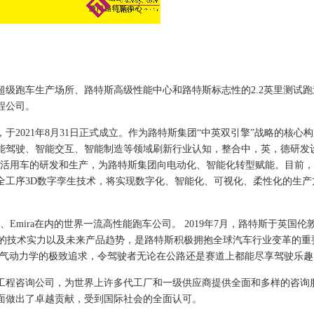
超级跑车生产场所、路特斯高级性能中心和路特斯标志性的
2.2
英里测试跑
程公司。
，于
2021
年
8
月
31
日正式成立。作为路特斯集团“中英双引擎”战略的核心
能驾驶、智能交互、智能制造等领域刷新行业认知，整合中，英，德研发
活用车的研发和生产，为路特斯集团向电动化、智能化转型赋能。目前，
全工序
3D
数字孪生技术，将实现数字化、智能化、可视化、柔性化的生产
、
Emira
在内的世界一流高性能跑车公司。
2019
年
7
月，路特斯于英国伦
的技术实力以及未来产品趋势，是路特斯积极拥抱全球汽车行业变革的重
空气动力学的极致追求，令驾驶者无论在公路还是赛道上都能尽享驾驶乐趣
工程咨询公司，为世界上许多代工厂和一级供应商提供全面和多样的咨询
面做出了卓越贡献，受到国际社会的全面认可。