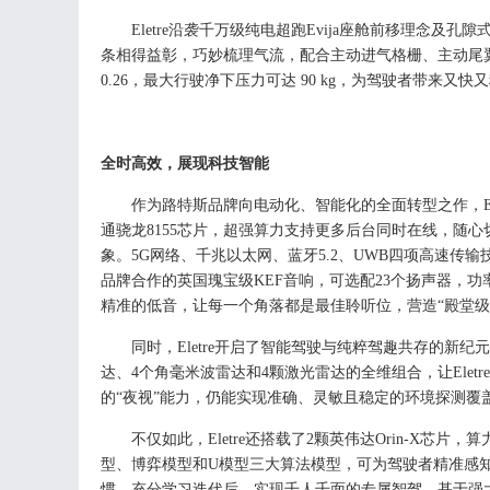
Eletre
沿
袭
千万级
纯电超跑
E
vija
座舱前移理念及
孔隙
条相得益彰，巧妙梳理气流
，
配合
主动进气格栅、主动尾
0.26
，最大行驶净下压力可达
90 kg
，
为驾驶者带来又快又
全时高效
，
展现科技智能
作为路特斯品牌向电动化、智能化的全面转型之作
，
E
通骁龙
8155
芯片
，
超强算力支持更多后台同时在线，随心
象
。
5G
网络
、
千兆以太网
、
蓝牙
5
.
2
、
UWB
四
项高
速传输
品牌合作的英国瑰宝级
KEF
音响
，
可选配
23
个扬声器
，
功
精准的低音，让每一个角落都是最佳聆听位，
营造
“殿堂
同时，
Eletre
开启了智能驾驶与纯粹驾趣共存的新纪元
达
、
4
个角毫米波雷达
和
4
颗
激光雷达的全维组合，让
Eletre
的
“
夜视
”
能力，
仍能实现准确
、灵敏且稳定的
环境探测覆
不仅如此
，
Eletre
还
搭载
了
2
颗英伟达
Orin-X
芯片，算
型、博弈模型和
U
模型三大
算法
模型，可为驾驶者
精准感
惯，充分学习迭代后，实现千人千面的
专属智驾。基于强