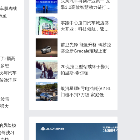
东风汽车再创行业第一 龙
擎3.0高效智慧动力链打造
车肌肉线
自主动力新标杆
低至
零跑中心厦门汽车城店盛
大开业：科技领航，鹭岛
启新程
前卫先锋 能量升格 玛莎拉
蒂全新Grecale璀璨上市
了
2
颗高
更多想
20克拉巨型钻戒终于娶到
帕里斯·希尔顿
次与汽车
传递浑厚
银河星耀6亏电油耗仅2.8L
门槛不到7万级!家庭低油
米波雷
耗出行新选择
强大
的风险模
的驾驶习
“高快