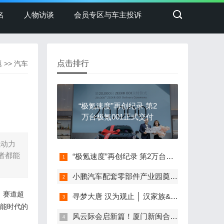
名
人物访谈
会员专区与车主投诉
点击排行
题
>>
汽车
“极氪速度”再创纪录 第2
万台极氪001正式交付
气动力
者都能
“极氪速度”再创纪录 第2万台极氪001正式交付
小鹏汽车配套零部件产业园奠基，打造世界级新能源智能汽车集群
、
赛道超
寻梦大唐 汉为观止 │ 汉家族&2022款唐EV新车上市发布会，敬请期待！
能时代的
风云际会启新篇！厦门新闽合奇瑞风云体验中心盛大开业