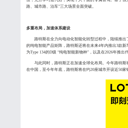
路
、
城市路
、
泊车
”三大场景全面突破
。
多
重
布局
，
加速体系建设
路特斯在全力向电动化智能化转型
过程中
，陆续推出
的纯电智能产品矩阵，路特斯
还
将在未来
4
年内推出
3
款新
为
Type
134
的
D
级 “纯电智能新物种”，以及在
2026
年推出
与此同时，路特斯
正在
加速全球化布局。
今年路特斯
在中国，至今年年底，路特斯将在
约
20
座城市开设
近
50
家