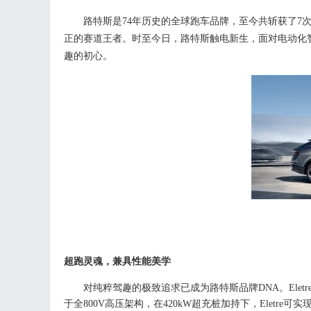
路特斯是
7
4
年历史的全球跑车品牌，至今
共斩获了
7
正的赛道王者。
时至今日，路特斯
触电
新生，面对电动化
趣
的初心
。
超跑灵魂，兼具性能美学
对
纯粹驾趣的极致追求
已成为
路特斯品牌
DNA
。
Eletr
于
全
8
00V
高压架构，在
420kW
超充桩加持下，
Eletre
可实