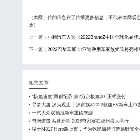
（本网上传的信息在于传播更多信息，不代表本网观点，转
除）
上一篇：
小鹏汽车入选《2022BrandZ中国全球化品
下一篇：
2022巴黎车展 比亚迪乘用车家族矩阵将亮相
相关文章
“极氪速度”再创纪录 第2万台极氪001正式交付
寻梦大唐 汉为观止 │ 汉家族&2022款唐EV新车上市
会，敬请期待！
一汽大众双插混新车重磅来袭
奇骥进击 共赴新程 2026奇家宴在福州盛大举行
猛士M817 Hero版上市，华为乾崑加持打造越野安