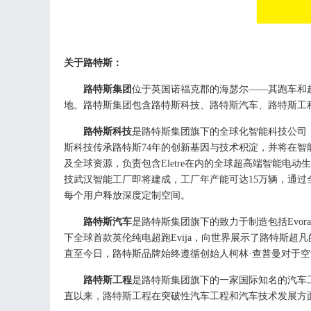
关于路特斯：
路特斯集团
位于英国诺福克郡的海瑟尔
——其跑车和
地。路特斯集团包含路特斯科技、路特斯汽车、路特斯工
路特斯科技
是路特斯集团旗下的全球化智能科技公司
斯科技传承路特斯
74
年的创新基因与技术积淀，并将在智
及全球资源，负责包含
Eletre
在内的全球超高端智能电动生
技武汉智能工厂即将建成，工厂年产能可达
15
万辆，通过
每个用户释放深度定制空间。
路特斯汽车
是路特斯集团旗下的致力于制造包括
Evora
下全球首款英伦纯电超跑
Evija
，向世界展示了路特斯超凡
直至今日，路特斯品牌始终遵循创始人柯林·查普曼对于
路特斯工程
是路特斯集团旗下的一家国际知名的汽车
直以来，路特斯工程在突破性汽车工程和汽车技术发展方