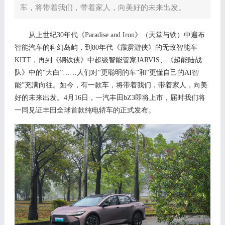
车，将带着我们，带着家人，向美好的未来出发。
从上世纪
3
0
年代《
Paradise and Iron
》（天堂与铁）中遍布
智能汽车的科幻岛屿，到
8
0
年代《霹雳游侠》的无敌智能车
KITT，再到《钢铁侠》中超级智能管家
JARVIS
、《超能陆战
队》中的
“大白”…
…
人们对
“更聪明的车”和“更懂自己的AI智
能”充满向往。如今，
有一款车，将带着我们，带着家人，向美
好
的未来
出发。
4月1
6
日，一汽丰田
bZ
3
即将上市，届时我们将
一同见证丰田全球首款纯电轿车的正式发布。