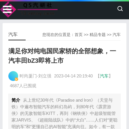
汽车
您现在的位置是：
首页
>>
精品专题
>>
汽车
满足你对纯电国民家轿的全部想象，一
汽丰田bZ3即将上市
时尚厦门-刘立强
2023-04-14 20:19:40
【
汽车
】
4687人已围观
简介
从上世纪30年代《Paradise and Iron》（天堂与
铁）中遍布智能汽车的科幻岛屿，到80年代《霹雳游
侠》的无敌智能车KITT，再到《钢铁侠》中超级智能管
家JARVIS、《超能陆战队》中的“大白”……人们对“更聪
明的车”和“更懂自己的AI智能”充满向往。如今，有一款