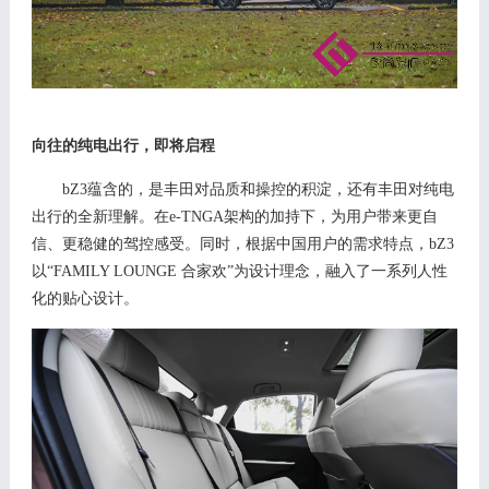
向往的纯电出行，即将启程
bZ3蕴含的，是丰田对品质和操控的积淀，还有丰田对纯电
出行的全新理解。
在
e-TNGA架构的加持
下
，为
用户
带来更自
信
、更稳健
的驾
控
感受。同时，根据中国用户的需求特点，
bZ3
以
“FAMILY LOUNGE 合家欢”
为设计理念
，融入了一系列人性
化的贴心设计。