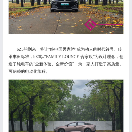
bZ
3
的到来，将让
“纯电国民家轿”
成为动人的
时代
符号
。
传
承丰田标准，
bZ
3以“FAMILY LOUNGE 合家欢”为设计理念
，
创
造
了纯电车的
“
全新体验、全新价值
”
，
为
一家人打造了
高质量、
可信赖的电动化旅程
。