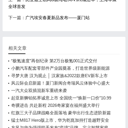
全球首发
下一篇：
广汽埃安春夏新品发布——厦门站
相关文章
“极氪速度”再创纪录 第2万台极氪001正式交付
小鹏汽车配套零部件产业园奠基，打造世界级新能源
智能汽车集群
寻梦大唐 汉为观止 │ 汉家族&2022款唐EV新车上市
发布会，敬请期待！
风云际会启新篇！厦门新闽合奇瑞风云体验中心盛大
开业
一汽大众双插混新车重磅来袭
起亚新狮铂拓界诚意上市 全国统一“焕新一口价”10.99
万元起
奇骥进击 共赴新程 2026奇家宴在福州盛大举行
红旗三大子品牌战略全面落地 豪华出行生态进阶新篇
章
猛士M817 Hero版上市，华为乾崑加持打造越野安全
标杆！
东风与华为强强联手发布“奕境”品牌，定义智慧家庭