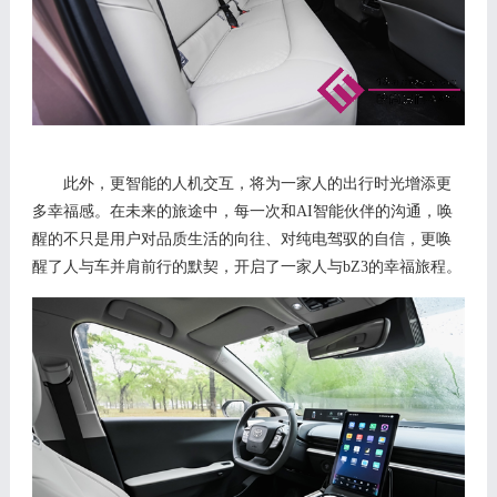
此外，
更智能的人机交互
，将
为一家人的出行时光增添更
多幸福感。
在未来的旅途中，每
一次
和
AI智能伙伴的沟通
，唤
醒的
不只
是
用户
对品质
生活
的向往
、对纯电
驾驭的自信
，更唤
醒了人与车
并肩前行的默契
，开启了一家人与
bZ
3
的幸福旅程。