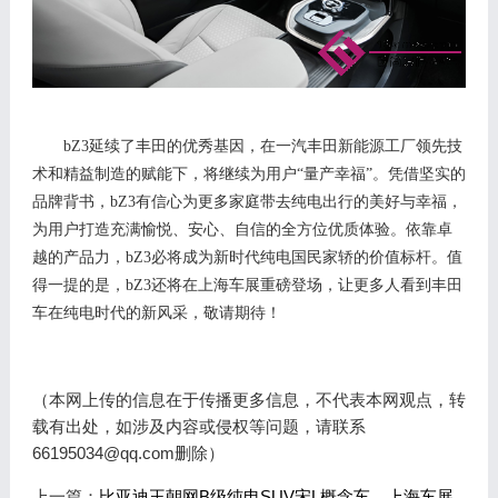
bZ3延续了丰田的优秀基因，
在
一汽丰田新能源工厂领先技
术和精益制造
的赋能下
，
将
继续
为用户
“量产幸福”
。凭借
坚实的
品牌背书，
bZ3有信心
为更多家庭带去纯电出行
的美好与幸福
，
为用户
打造充满愉悦
、
安心、自信
的全方位优质体验。
依靠
卓
越的产品力，
bZ3
必将
成为新时代纯电国民家轿的价值标杆
。值
得一提的是，
bZ
3
还将在上海车展重磅登场，让更多人看到丰田
车在纯电时代的新风采，敬请期待！
（本网上传的信息在于传播更多信息，不代表本网观点，转
载有出处，如涉及内容或侵权等问题，请联系
66195034@qq.com删除）
上一篇：
比亚迪王朝网B级纯电SUV宋L概念车，上海车展