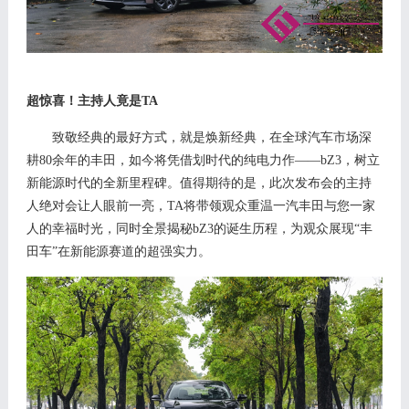
超惊喜！主持人竟是
TA
致敬经典的最好方式
，
就是焕新经典，
在全球汽车市场深
耕
8
0
余年的丰田，如今将凭借划时代的纯电力作
——
bZ
3
，树立
新能源时代的全新里程碑。值得期待的是，此次发布会的主持
人绝对会让人眼前一亮，
TA将带领观众重温一汽丰田与您一家
人的幸福时光，同时全景揭秘bZ
3
的诞生历程，为观众展现
“丰
田车”在新能源赛道的超强实力。