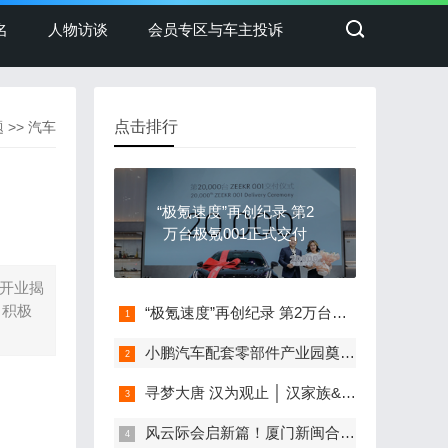
名
人物访谈
会员专区与车主投诉
点击排行
题
>>
汽车
“极氪速度”再创纪录 第2
万台极氪001正式交付
）开业揭
，积极
“极氪速度”再创纪录 第2万台极氪001正式交付
小鹏汽车配套零部件产业园奠基，打造世界级新能源智能汽车集群
寻梦大唐 汉为观止 │ 汉家族&2022款唐EV新车上市发布会，敬请期待！
风云际会启新篇！厦门新闽合奇瑞风云体验中心盛大开业