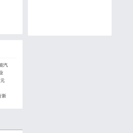
能汽
业
万元
行新