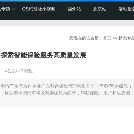
品专题
QS汽研社小视频
福州站
北京站
活动报
您现在的位置是：
首页
>>
精品专
 探索智能保险服务高质量发展
】
4516人已围观
4日，小鹏汽车生态合作企业广东智选保险代理有限公司（简称“智选保代”
，标志着小鹏汽车将以智选保代为纽带，串联保险、用户和生态圈