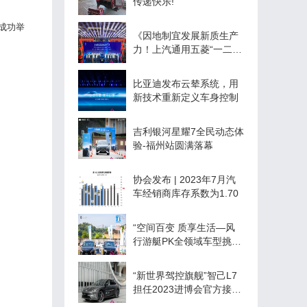
传递快乐!
成功举
《因地制宜发展新质生产
力！上汽通用五菱“一二
五”工程迈上双百亿里程
碑，谱写新能源高质量发
比亚迪发布云辇系统，用
展新篇章》
新技术重新定义车身控制
吉利银河星耀7全民动态体
验-福州站圆满落幕
协会发布 | 2023年7月汽
车经销商库存系数为1.70
“空间百变 质享生活—风
行游艇PK全领域车型挑战
赛”厦门站
“新世界驾控旗舰”智己L7
担任2023进博会官方接待
用车