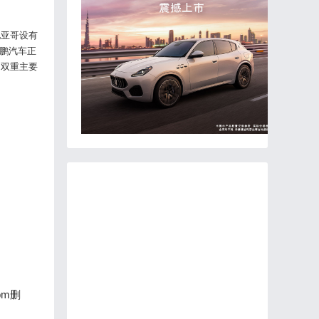
地亚哥设有
小鹏汽车正
的双重主要
om删