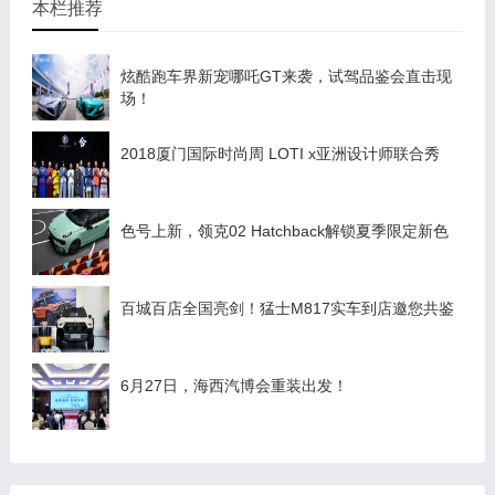
本栏推荐
炫酷跑车界新宠哪吒GT来袭，试驾品鉴会直击现
场！
2018厦门国际时尚周 LOTI x亚洲设计师联合秀
色号上新，领克02 Hatchback解锁夏季限定新色
百城百店全国亮剑！猛士M817实车到店邀您共鉴
6月27日，海西汽博会重装出发！