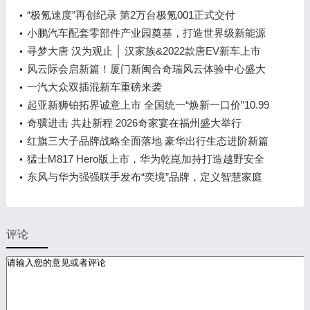
“极氪速度”再创纪录 第2万台极氪001正式交付
小鹏汽车配套零部件产业园奠基，打造世界级新能源
智能汽车集群
寻梦大唐 汉为观止 │ 汉家族&2022款唐EV新车上市
发布会，敬请期待！
风云际会启新篇！厦门新闽合奇瑞风云体验中心盛大
开业
一汽大众双插混新车重磅来袭
起亚新狮铂拓界诚意上市 全国统一“焕新一口价”10.99
万元起
奇骥进击 共赴新程 2026奇家宴在福州盛大举行
红旗三大子品牌战略全面落地 豪华出行生态进阶新篇
章
猛士M817 Hero版上市，华为乾崑加持打造越野安全
标杆！
东风与华为强强联手发布“奕境”品牌，定义智慧家庭
出行新时代
评论