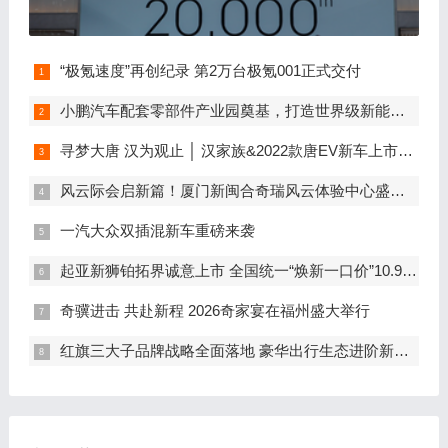
“极氪速度”再创纪录 第2万台极氪001正式交付
小鹏汽车配套零部件产业园奠基，打造世界级新能源智能汽车集群
寻梦大唐 汉为观止 │ 汉家族&2022款唐EV新车上市发布会，敬请期待！
风云际会启新篇！厦门新闽合奇瑞风云体验中心盛大开业
一汽大众双插混新车重磅来袭
起亚新狮铂拓界诚意上市 全国统一“焕新一口价”10.99万元起
奇骥进击 共赴新程 2026奇家宴在福州盛大举行
红旗三大子品牌战略全面落地 豪华出行生态进阶新篇章