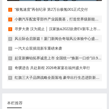
“极氪速度”再创纪录 第2万台极氪001正式交付
小鹏汽车配套零部件产业园奠基，打造世界级新能源智能汽车集群
寻梦大唐 汉为观止 │ 汉家族&2022款唐EV新车上市发布会，敬请期待！
风云际会启新篇！厦门新闽合奇瑞风云体验中心盛大开业
一汽大众双插混新车重磅来袭
起亚新狮铂拓界诚意上市 全国统一“焕新一口价”10.99万元起
奇骥进击 共赴新程 2026奇家宴在福州盛大举行
红旗三大子品牌战略全面落地 豪华出行生态进阶新篇章
本栏推荐