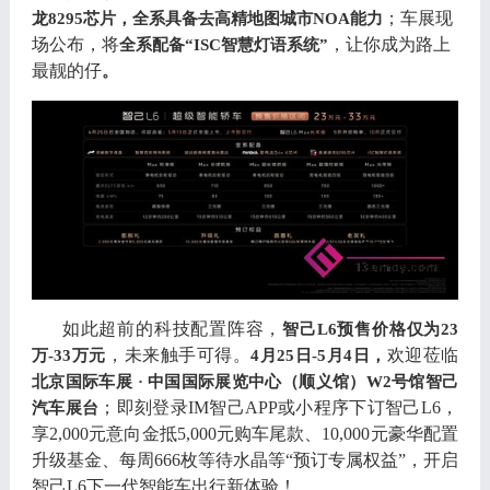
；
车展现
龙
8295
芯片
，
全系具备去高精地图城市
NOA
能力
场公布
，
将
，
让你成为路上
全系配备
“
ISC
智慧灯语系统
”
最靓的仔
。
如此超前的科技配置阵容
，
智己
L6
预售价格仅为
23
，
未来触手可得
。
欢迎莅临
万
-33
万元
4
月
25
日
-5
月
4
日
，
北京国际车展
·
中国国际展览中心
（
顺义馆
）
W2
号馆智己
；
即刻登录
IM
智己
APP
或小程序下订智己
L6，
汽车展台
享
2,000
元意向金抵
5,000
元购车尾款
、
10,000
元豪华配置
升级基金
、
每周
666
枚等待水晶等
“
预订专属权益
”，
开启
智己
L6
下一代智能
车出行新体验
！