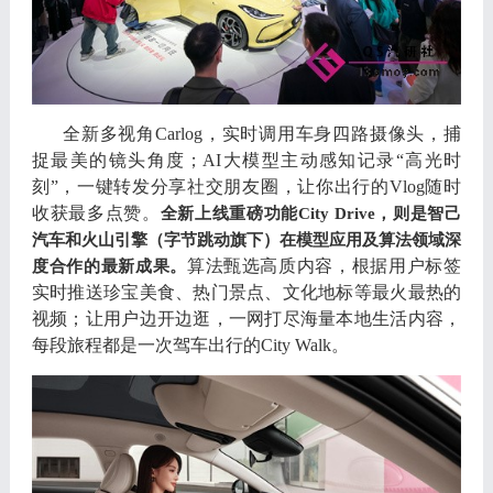
全新多视角
Carlog，
实时调用车身四路摄像头
，
捕
捉最美的镜头角度
；
AI
大模型主动感知记录
“
高光时
刻
”，
一键转发分享社交朋友圈
，
让你出行的
Vlog
随时
收获最多点赞
。
全新上线重磅功能
City Drive，
则是智己
汽车和火山引擎
（
字节跳动旗下
）
在模型应用及算法领域深
算法甄选高质内容
，
根据用户标签
度合作的最新成果
。
实时推送珍宝美食
、
热门景点
、
文化地标等最火最热的
视频
；
让用户边开边逛
，
一网打尽海量本地生活内容
，
每段旅程都是一次驾车出行的
City Walk。