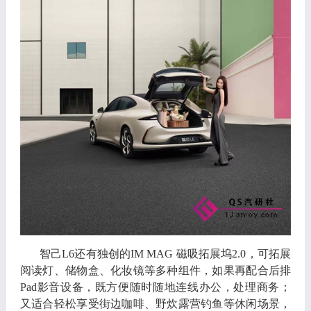
智己
L6
还有独创的
IM MAG
磁吸拓展坞
2.0，
可拓展
阅读灯
、
储物盒
、
化妆镜等多种组件
，
如果再配合后排
Pad
影音设备
，
既方便随时随地连线办公
，
处理商务
；
又适合轻松享受街边咖啡
、
野炊露营钓鱼等休闲场景
，