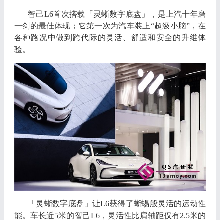
智己
L6
首次搭载
「
灵蜥数字底盘
」，
是上汽十年磨
一剑的最佳体现
；
它第一次为汽车装上
“
超级小脑
”，
在
各种路况中做到跨代际的灵活
、
舒适和安全的升维体
验
。
「
灵蜥数字底盘
」
让
L6
获得了蜥蜴般灵活的运动性
能
。
车长近
5
米的智己
L6，
灵活性比肩轴距仅有
2.5
米的