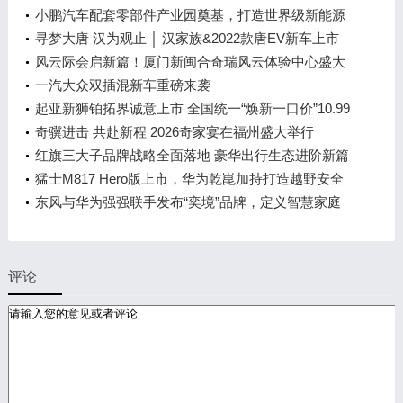
小鹏汽车配套零部件产业园奠基，打造世界级新能源
智能汽车集群
寻梦大唐 汉为观止 │ 汉家族&2022款唐EV新车上市
发布会，敬请期待！
风云际会启新篇！厦门新闽合奇瑞风云体验中心盛大
开业
一汽大众双插混新车重磅来袭
起亚新狮铂拓界诚意上市 全国统一“焕新一口价”10.99
万元起
奇骥进击 共赴新程 2026奇家宴在福州盛大举行
红旗三大子品牌战略全面落地 豪华出行生态进阶新篇
章
猛士M817 Hero版上市，华为乾崑加持打造越野安全
标杆！
东风与华为强强联手发布“奕境”品牌，定义智慧家庭
出行新时代
评论