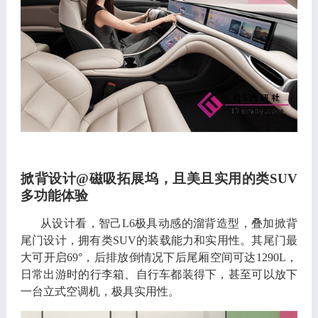
掀背设计
@
磁吸拓展坞
，
且美且实用的类
SUV
多功能体验
从设计看
，
智己
L6
极具动感的溜背造型
，
叠加掀背
尾门设计
，
拥有类
SUV
的装载能力和实用性
。
其尾门最
大可开启
69°，
后排放倒情况下后尾厢空间可达
1290L，
日常出游时的行李箱
、
自行车都装得下
，
甚至可以放下
一台立式空调机
，
极具实用性
。