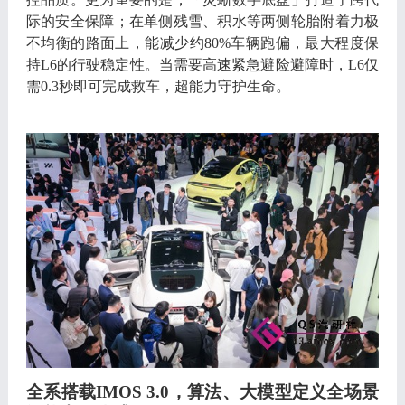
际的安全保障
；
在单侧残雪
、
积水等两侧轮胎附着力极
不均衡的路面上
，
能减少约
80%
车辆跑偏
，
最大程度保
持
L6
的行驶稳定性
。
当需要高速紧急避险避障时
，
L6
仅
需
0.3
秒即可完成救车
，
超能力守护生命
。
全系搭载
IMOS 3.0，
算法
、
大模型定义全场景