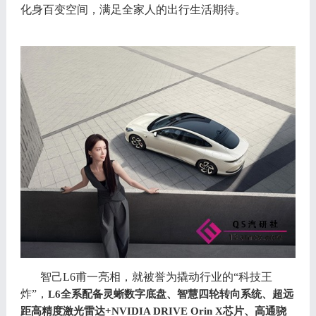
化身百变空间
，
满足全家人的出行生活期待
。
智己
L6
甫一亮相
，
就被誉为撬动行业的
“
科技王
炸
”，
L6
全系配备灵蜥数字底盘
、
智慧四轮转向系统
、
超远
距高精度激光雷达
+NVIDIA DRIVE Orin X
芯片
、
高通骁