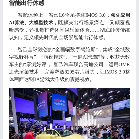
智能出行体感
智舱体验上
，
智己
L6
全系搭载
IMOS 3.0，
领先应用
既解决出行场景痛点
，
又颠覆视
AI
算法
、
大模型技术
，
听感受
，
还批量打造休闲娱乐新体验
……
彻底颠覆传统
认知
，
定义领先时代的全场景智能出行体感
。
智己全球独创的
“
全画幅数字驾舱屏
”，
集成
“
全域数
字视野补盲
”、“
雨夜模式
”、“
一键
AI
代驾
”
等
，
收获无数
车主的
“
亲测好评
”。
智己汽车联合高通公司
，
运用
OMR
追光渲染技术
，
完美释放
8295
芯片潜力
，
让
IMOS 3.0
整
体画面达到
3A
游戏大作级的震撼视效
。