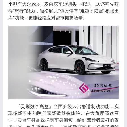
小型车大众
Polo，
双向双车道调头一把过
。
L6
还率先获
得
“
蟹行
”
能力
，
轻松解决
“
侧方停车
”
难题
；
搭配
“
极限出
库
”
功能
，
更能轻松应对都市拥挤场景
。
「
灵蜥数字底盘
」
全面升级云台舒适制动功能
，
实
现多场景中的跨代际舒适驾乘体验
。
在大角度高速弯
中
，
云台车身高效抑制车身侧倾
，
给到驾驶者最好的驾
控品质
。
更为重要的是
，「
灵蜥数字底盘
」
打造了跨代