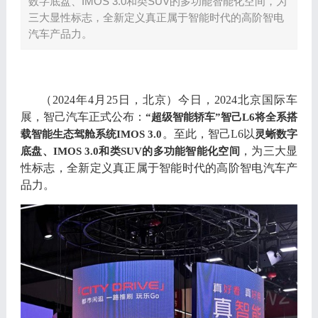
数字底盘、IMOS 3.0和类SUV的多功能智能化空间，为
三大显性标志，全新定义真正属于智能时代的高阶智电
汽车产品力。
（
2024
年
4
月
25
日
，
北京
）
今日
，
2024
北京国际车
展
，
智己汽车正式公布
：
“
超级智能轿车
”
智己
L6
将全系搭
。
至此
，
智己
L6
以
载智能生态驾舱系统
IMOS 3.0
灵蜥数字
，
为三大显
底盘
、
IMOS 3.0
和类
SUV
的多功能智能化空间
性标志
，
全新定义真正属于智能时代的高阶智电汽车产
品力
。