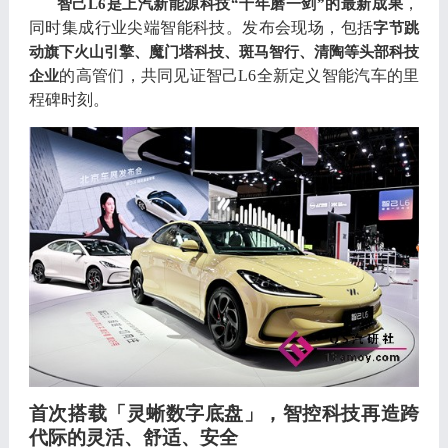
，
智己
L6
是上汽新能源科技
“
十年磨一剑
”
的最新成果
同时集成行业尖端智能科技
。
发布会现场
，
包括
字节跳
动旗下火山引擎
、
魔门塔科技
、
斑马智行
、
清陶等头部科技
的高管们
，
共同见证智己
L6
全新定义智能汽车的里
企业
程碑时刻
。
首次搭载
「
灵蜥数字底盘
」，
智控科技再造跨
代际的灵活
、
舒适
、
安全