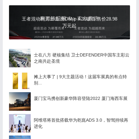
王者混动利刃出击 唐DM-p 4.3s破百 售价28.98
万元起
士在八方 硬核集结 卫士DEFENDER中国车主彩云
之南共赴圣境
摊上大事了 | 9大主题活动！这届车展真的有点特
别...
厦门宝马携创新豪华阵容登陆2022 厦门海西车展
阿维塔将首批搭载华为乾崑ADS 3.0，智驾持续再
进化