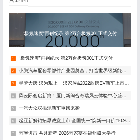
“极氪速度”再创纪录 第2万台极氪001正式交付
“极氪速度”再创纪录 第2万台极氪001正式交付
小鹏汽车配套零部件产业园奠基，打造世界级新能源智能汽车集群
寻梦大唐 汉为观止 │ 汉家族&2022款唐EV新车上市发布会，敬请期待！
风云际会启新篇！厦门新闽合奇瑞风云体验中心盛大开业
一汽大众双插混新车重磅来袭
起亚新狮铂拓界诚意上市 全国统一“焕新一口价”10.99万元起
奇骥进击 共赴新程 2026奇家宴在福州盛大举行