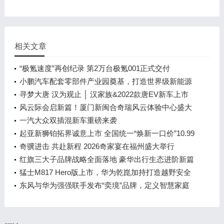
相关文章
“极氪速度”再创纪录 第2万台极氪001正式交付
小鹏汽车配套零部件产业园奠基，打造世界级新能源
智能汽车集群
寻梦大唐 汉为观止 │ 汉家族&2022款唐EV新车上市
发布会，敬请期待！
风云际会启新篇！厦门新闽合奇瑞风云体验中心盛大
开业
一汽大众双插混新车重磅来袭
起亚新狮铂拓界诚意上市 全国统一“焕新一口价”10.99
万元起
奇骥进击 共赴新程 2026奇家宴在福州盛大举行
红旗三大子品牌战略全面落地 豪华出行生态进阶新篇
章
猛士M817 Hero版上市，华为乾崑加持打造越野安全
标杆！
东风与华为强强联手发布“奕境”品牌，定义智慧家庭
出行新时代