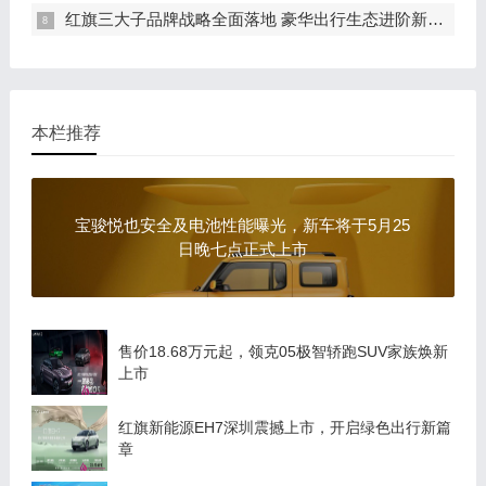
红旗三大子品牌战略全面落地 豪华出行生态进阶新篇章
本栏推荐
宝骏悦也安全及电池性能曝光，新车将于5月25
日晚七点正式上市
售价18.68万元起，领克05极智轿跑SUV家族焕新
上市
红旗新能源EH7深圳震撼上市，开启绿色出行新篇
章