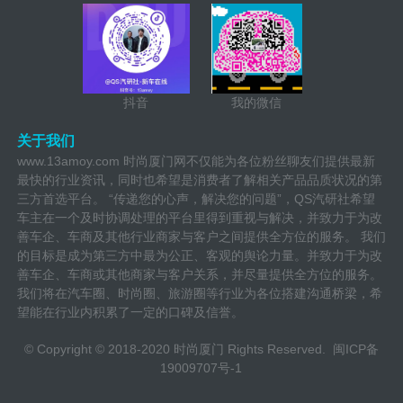
抖音
我的微信
关于我们
www.13amoy.com 时尚厦门网不仅能为各位粉丝聊友们提供最新
最快的行业资讯，同时也希望是消费者了解相关产品品质状况的第
三方首选平台。 “传递您的心声，解决您的问题”，QS汽研社希望
车主在一个及时协调处理的平台里得到重视与解决，并致力于为改
善车企、车商及其他行业商家与客户之间提供全方位的服务。 我们
的目标是成为第三方中最为公正、客观的舆论力量。并致力于为改
善车企、车商或其他商家与客户关系，并尽量提供全方位的服务。
我们将在汽车圈、时尚圈、旅游圈等行业为各位搭建沟通桥梁，希
望能在行业内积累了一定的口碑及信誉。
© Copyright © 2018-2020 时尚厦门 Rights Reserved.
闽ICP备
19009707号-1