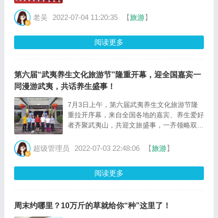
遗产地、国家公园、彭祖养生圣地——武夷山
养生文化的独特魅力。 本次活动由中新国京
老吴
2022-07-04 11:20:35
【
旅游
】
（福建）传媒集团、武夷山市彭祖健康长寿研
究所、中国农工民主党福建省文化健康支部委
阅读更多
员会联合主办；福建元生泰医药股份有限公
司、武夷山元生泰养生文化旅游有限公司承
办；由武夷学院、福建省中医药学会、中国网
第六届“武夷养生文化旅游节”隆重开幕，迎全国嘉宾一
数···
同漫游武夷，共话养生盛事！
7月3日上午，第六届武夷养生文化旅游节隆
重拉开序幕，来自全国各地的嘉宾、养生爱好
者齐聚武夷山，共迎文旅盛事，一齐领略双世
遗产地、国家公园、彭祖养生圣地——武夷山
养生文化的独特魅力。本次活动由中新国京
超级管理员
2022-07-03 22:48:06
【
旅游
】
（福建）传媒集团、武夷山市彭祖健康长寿研
究所、中国农工民主党福建省文化健康支部委
阅读更多
员会联合主办；福建元生泰医药股份有限公
司、武夷山元生泰养生文化旅游有限公司承
办；由武夷学院、福建省中医药学会、中国网
周末约哪里？10万斤的草就给你“种”这里了！
数字中国···