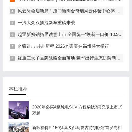
风云际会启新篇！厦门新闽合奇瑞风云体验中心盛大开业
一汽大众双插混新车重磅来袭
起亚新狮铂拓界诚意上市 全国统一“焕新一口价”10.99万元起
奇骥进击 共赴新程 2026奇家宴在福州盛大举行
红旗三大子品牌战略全面落地 豪华出行生态进阶新篇章
本栏推荐
2026年必买A级纯电SUV 方程豹钛3闪充版上市15
万起
新款福特F-150猛禽及烈马复古特别版将首发亮相