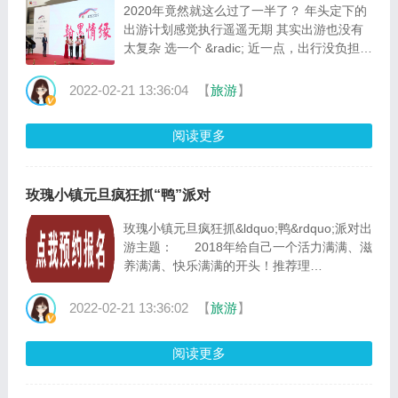
2020年竟然就这么过了一半了？ 年头定下的
出游计划感觉执行遥遥无期 其实出游也没有
太复杂 选一个 &radic; 近一点，出行没负担
&radic;好玩又好出大片 &radic;足不出福建却
有满满的异域风情 &radic;不跟别人打重复卡
2022-02-21 13:36:04
【
旅游
】
的地方 现在，就在天竺山脚 有个有着10万斤
草的地方 「金农湾趣浪草垛乐园」 好拍又好
阅读更多
玩 让我来跟你&ldquo;种种草&rdquo;了～ ##
10万斤的草？ 趣浪草···
玫瑰小镇元旦疯狂抓“鸭”派对
玫瑰小镇元旦疯狂抓&ldquo;鸭&rdquo;派对出
游主题： 2018年给自己一个活力满满、滋
养满满、快乐满满的开头！推荐理
由： 桃园玫瑰小镇位于南安东田的桃
园村，身处山林景区自己养殖了一批土鸭为回
2022-02-21 13:36:02
【
旅游
】
馈广大群众推出：买土鸭，赠送送价值130元
套票情人谷+滑沙+划船+烤地瓜套票有吃有
阅读更多
玩，乐趣无穷土鸭自己选、自己挑、自己···