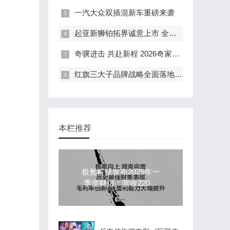
一汽大众双插混新车重磅来袭
起亚新狮铂拓界诚意上市 全国统一“焕新一口价”10.99万元起
奇骥进击 共赴新程 2026奇家宴在福州盛大举行
红旗三大子品牌战略全面落地 豪华出行生态进阶新篇章
本栏推荐
极氪科技发布2025年一
季度财报：营收220亿
元，综合毛利率19.1%创
历史最高