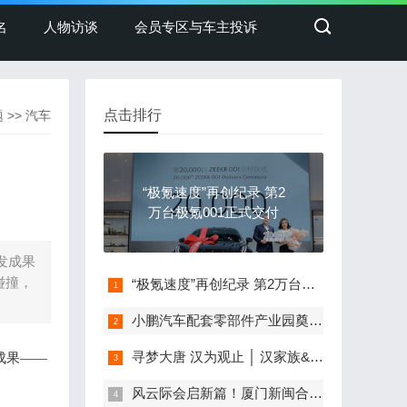
名
人物访谈
会员专区与车主投诉
点击排行
题
>>
汽车
“极氪速度”再创纪录 第2
万台极氪001正式交付
发成果
碰撞，
“极氪速度”再创纪录 第2万台极氪001正式交付
小鹏汽车配套零部件产业园奠基，打造世界级新能源智能汽车集群
寻梦大唐 汉为观止 │ 汉家族&2022款唐EV新车上市发布会，敬请期待！
成果
——
风云际会启新篇！厦门新闽合奇瑞风云体验中心盛大开业