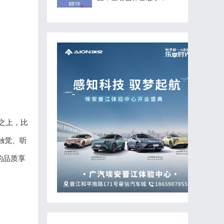
世界瞩目！
之上，比
触觉、听
的品质享