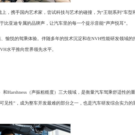
础上，
携手国内艺术家，尝试科技与艺术的碰撞，为
“王朝系列”车型
于比亚迪专属
的
品牌声
，
让汽车里的每一个提示音能
“声声悦耳”
。
适、愉悦的驾乘体验
。
伴随多年的技术沉淀和在
NVH性能研发领域的
NVH水平推向世界领先
水平
。
n（振动）和Harshness（声振粗糙度）三大领域，是衡量汽车驾乘舒适性的
不可见性”，成为整车开发最难的部分之一，也是汽车研发综合实力的