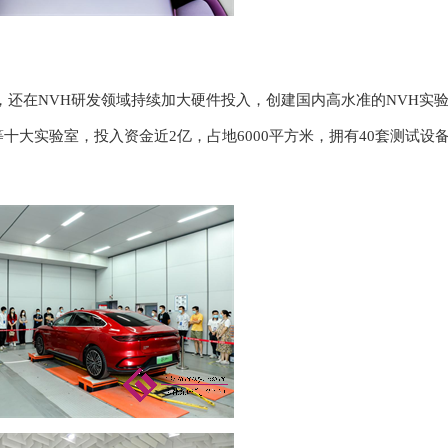
，还在
NVH研发领域
持续加大
硬件投入
，
创建国内高水准的
NVH实
等十大实验室
，投入资金近
2亿，占地6000平
方
米，拥有
40套测试设备