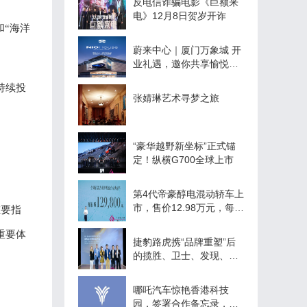
反电信诈骗电影《巨额来
电》12月8日贺岁开诈
和“海洋
蔚来中心｜厦门万象城 开
业礼遇，邀你共享愉悦时
光
持续投
张婧琳艺术寻梦之旅
“豪华越野新坐标”正式锚
定！纵横G700全球上市
第4代帝豪醇电混动轿车上
市，售价12.98万元，每公
重要指
里出行成本不到3毛钱
重要体
捷豹路虎携“品牌重塑”后
的揽胜、卫士、发现、捷
豹四大品牌阵容，首次登
陆成都车展，释放“新现代
哪吒汽车惊艳香港科技
豪华主义”独特魅力
园，签署合作备忘录，让