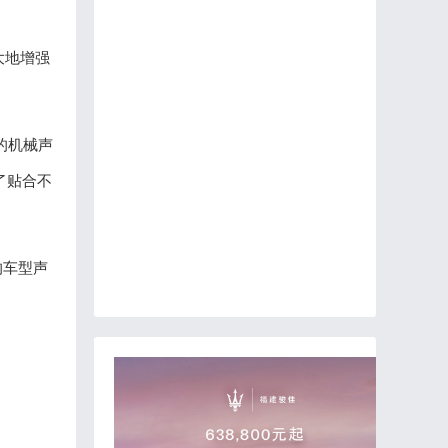
大
地
增强
的机械声
了贴合不
的车型声