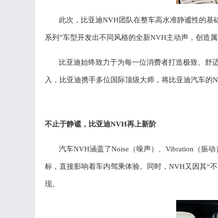
此次，比亚迪
NVH团队
在整车高水准静谧性的基
系列”车型开发出不同风格的
全新
NVH
主动声
，
创造属
比亚迪始终致力于为每一位消费者打造极致、舒
入，比亚迪
携手多位
国际顶级大师
，将比亚迪汽车
的
不止于静谧
，
比亚迪
NVH再上新阶
汽车
NVH涵盖了Noise（噪声）、Vibratio
标，直接影响着车内驾乘体验。同时，NVH又因其“
现。