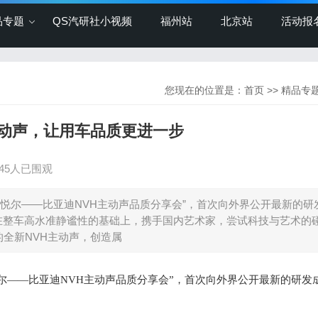
品专题
QS汽研社小视频
福州站
北京站
活动报
您现在的位置是：
首页
>>
精品专
H主动声，让用车品质更进一步
245人已围观
耳·悦尔——比亚迪NVH主动声品质分享会”，首次向外界公开最新的研
队在整车高水准静谧性的基础上，携手国内艺术家，尝试科技与艺术的
的全新NVH主动声，创造属
悦尔——
比亚迪
NVH主动声品质分享会
”
，
首次向外界
公开最新的研发