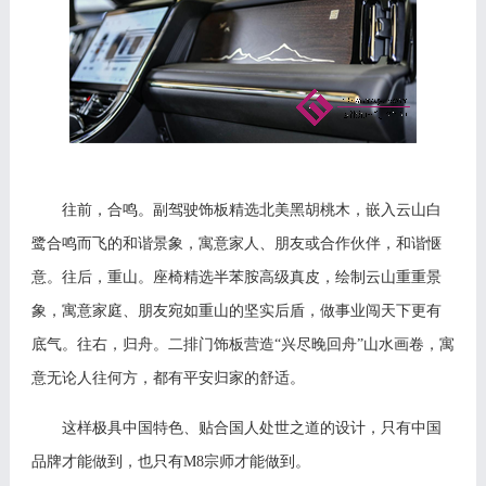
往前，合鸣。副驾驶饰板精选北美黑胡桃木，嵌入云山白
鹭合鸣而飞的和谐景象，寓意家人、朋友或合作伙伴，和谐惬
意。往后，重山。座椅精选半苯胺高级真皮，绘制云山重重景
象，寓意家庭、朋友宛如重山的坚实后盾，做事业闯天下更有
底气。往右，归舟。二排门饰板营造
“兴尽晚回舟”山水画卷，寓
意无论人往何方，都有平安归家的舒适。
这样极具中国特色、贴合国人处世之道的设计，只有中国
品牌才能做到，也只有
M8宗师才能做到。