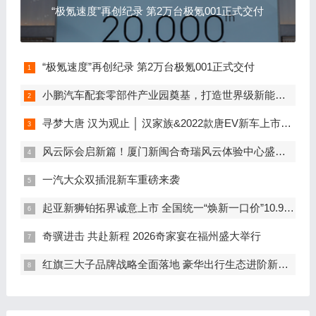
“极氪速度”再创纪录 第2万台极氪001正式交付
“极氪速度”再创纪录 第2万台极氪001正式交付
小鹏汽车配套零部件产业园奠基，打造世界级新能源智能汽车集群
寻梦大唐 汉为观止 │ 汉家族&2022款唐EV新车上市发布会，敬请期待！
风云际会启新篇！厦门新闽合奇瑞风云体验中心盛大开业
一汽大众双插混新车重磅来袭
起亚新狮铂拓界诚意上市 全国统一“焕新一口价”10.99万元起
奇骥进击 共赴新程 2026奇家宴在福州盛大举行
红旗三大子品牌战略全面落地 豪华出行生态进阶新篇章