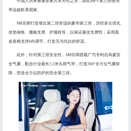
中国人历来看重全家共享天伦之乐，因此
M
PV
第三排使用
率远超欧美国家。
M8宗师打造堪比第二排舒适的豪华第三排，历经多次优化
坐垫倾角、腰曲支撑、护颈枕等，以保证最佳支撑性；采用真
皮座椅支持6向调节，打造无与伦比的舒适。
此外，针对第三排安全性，
M8宗师搭载广汽专利后风窗安
全气囊，配合行业最长3.2米头部气帘，打造360°全方位气囊矩
阵，营
造
全
方位
防
护的
安全第三排。