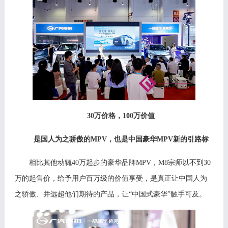
30万价格，100万价值
是
国人
为
之骄傲的
MPV，也
是
中国豪华
MPV新的引路标
相比其他动辄
40万起步的豪华品牌M
PV
，
M8宗师以不到30
万的起售价，给予用户百万级的价值享受，是真正让中国人为
之骄傲、并远超他们期待的产品，让“中国式豪华”触手可及。