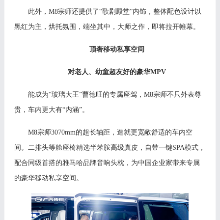
此外，
M
8
宗师还提供了
“歌剧殿堂”内饰，整体配色设计以
黑红为主，烘托氛围，端坐其中，大师之作，即将拉开帷幕。
顶奢移动私享空间
对老人、幼童超友好的豪华
MPV
能成为
“玻璃大王”曹德旺的专属座驾，M8宗师不只外表尊
贵，车内更大有“内涵”。
M8
宗师
3070mm的超长轴距，造就更宽敞舒适的车内空
间。二排头等舱座椅精选半苯胺高级真皮，自带一键SPA模式，
配合同级首搭的雅马哈品牌音响头枕，为中国企业家带来专属
的豪华移动私享空间。