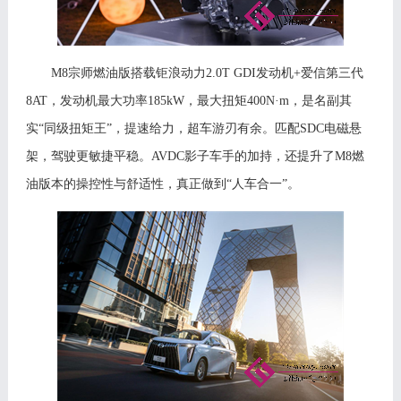
M8宗师燃油版搭载钜浪动力2.0T GDI发动机+爱信第三代
8AT，发动机最大功率185kW，最大扭矩400N·m，是名副其
实“同级扭矩王”，提速给力，超车游刃有余。匹配SDC电磁悬
架，驾驶更敏捷平稳。AVDC影子车手的加持，还提升了M
8
燃
油版本的操控性与舒适性，真正做到
“人车合一”。