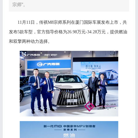
宗师”。
11月
11
日，传祺
M8宗师系列
在厦门国际车展发布
上市，共
发布
5款车型，官方指导价格为
26.98
万元
-
34.28
万元，提供燃油
和双擎两
种
动力选择。