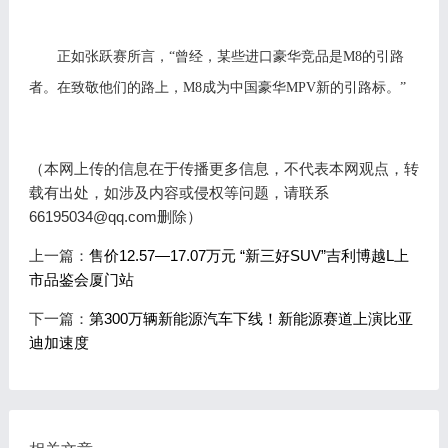
正
如
张跃
赛
所言，
“曾经，某些进口豪华竞品是M8的引路
者。在致敬他们的路上，M8成为中国豪华MPV新的引路标。”
（本网上传的信息在于传播更多信息，不代表本网观点，转
载有出处，如涉及内容或侵权等问题，请联系
66195034@qq.com删除）
上一篇：
售价12.57—17.07万元 “新三好SUV”吉利博越L上
市品鉴会厦门站
下一篇：
第300万辆新能源汽车下线！新能源赛道上演比亚
迪加速度