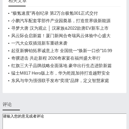
相关文章
“极氪速度”再创纪录 第2万台极氪001正式交付
小鹏汽车配套零部件产业园奠基，打造世界级新能源
智能汽车集群
寻梦大唐 汉为观止 │ 汉家族&2022款唐EV新车上市
发布会，敬请期待！
风云际会启新篇！厦门新闽合奇瑞风云体验中心盛大
开业
一汽大众双插混新车重磅来袭
起亚新狮铂拓界诚意上市 全国统一“焕新一口价”10.99
万元起
奇骥进击 共赴新程 2026奇家宴在福州盛大举行
红旗三大子品牌战略全面落地 豪华出行生态进阶新篇
章
猛士M817 Hero版上市，华为乾崑加持打造越野安全
标杆！
东风与华为强强联手发布“奕境”品牌，定义智慧家庭
出行新时代
评论