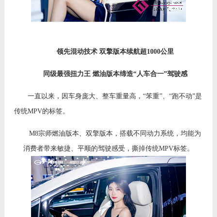
领先混动技术
双擎版本续航超
1
000
公里
同级最强扭力王
燃油版本缔造
“人车合一”驾驶感
一直以来，因车身庞大、整车重量高，
“笨重”、“跑不动”是
传统MPV的标签。
M8
宗师燃油版本、双擎版本，搭载不同动力系统，均能为
消费者带来敏捷、平顺的驾驶感受，撕掉传统
M
PV
标签。