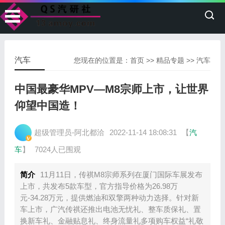
汽车
您现在的位置是：
首页
>>
精品专题
>>
汽车
中国最豪华MPV—M8宗师上市，让世界
仰望中国造！
超级管理员-阿北都洽
2022-11-14 18:08:31
【
汽
车
】
7024人已围观
简介
11月11日，传祺M8宗师系列在厦门国际车展发布
上市，共发布5款车型，官方指导价格为26.98万
元-34.28万元，提供燃油和双擎两种动力选择。针对新
车上市，广汽传祺还推出电池无忧礼、整车质保礼、置
换新车礼、金融贴息礼、终身流量礼多项购车权益“礼敬