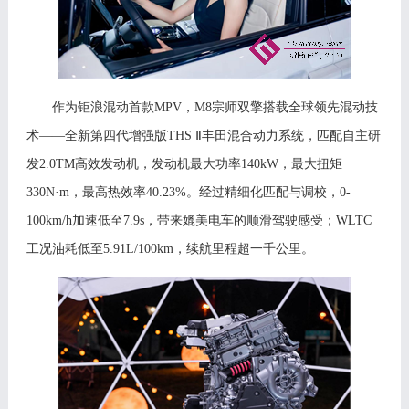
作为钜浪混动首款
MPV，M8宗师双擎搭载全球领先混动技
术——全新第四代增强版THS Ⅱ丰田混合动力系统，匹配自主研
发2.0TM高效发动机，发动机最大功率140kW，最大扭矩
330N·m，最高热效率40.23%。经过精细化匹配与调校，0
-
100
km
/h
加速低至
7.9s，带来媲美电车的顺滑驾驶感受；WLTC
工况油耗低至5.91L
/100km
，续航里程超一千公里。