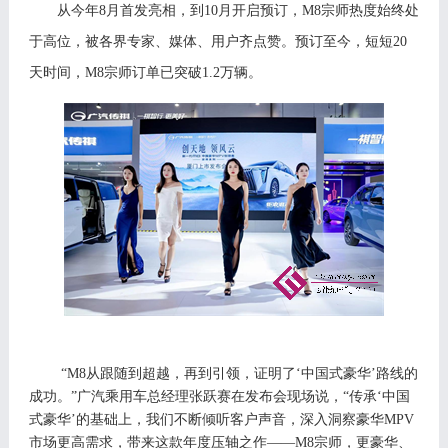
从今年
8月首
发
亮相，到
10月开启预订，M8宗师热
度
始终处
于高位，被各界专
家
、媒体、用户齐点赞。预订至今，短短
2
0
天时间，
M8宗师订单已突破
1.2
万辆。
“M8从跟随到超越，再到引领，证明了‘中国式豪华’路线的
成功。”广汽乘用车总经理张跃赛在发布会现场说，“传承‘中国
式豪华’的基础上，我们不断倾听客户声音，深入洞察豪华M
PV
市场更高需求，带来这款年度压轴之作
——M
8
宗师，更豪华、