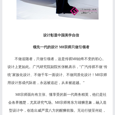
设计彰显中国美学自信
领
先一代的
设
计
M8宗师只做引领者
不做追随者，只做引领者，这是传祺
M
8
始终不变的初心。
设计上更如此。广汽研究院副院长张帆表示，
“广汽传祺不做‘传
统’家族化设计、不做千车一面设计、不做同质化设计！M8宗师
用设计形成代际差，永远被追赶
，
从未被超越。
”
M8宗师面向有主张、懂享受的新一代商务精英，他们是社
会各界翘楚，尤其讲究气场。M8宗师将东方雄狮意象，融入造
型设计中，创造出威严震八方的醒狮前脸。无论行驶至何处，