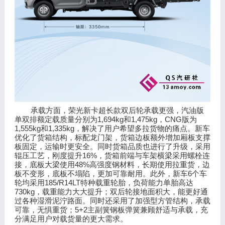
承载方面，荣光新卡超长款双后轮承载更强，汽油版
1,694kg
1,475kg
CNG
单双排额定载质量分别为
和
，
版为
1,555kg
1,335kg
和
，解决了用户希望多拉货物的痛点。新车
优化了货箱结构，标配龙门架，货箱边板额外增加厢板支撑
板固定，运输时更安全。同时货箱品质也进行了升级，采用
16%
辊压工艺，刚度提升
，货箱前端与车架横梁采用螺栓连
48%
接，底板大梁使用
高强度钢材料，长期使用拉重货，边
6
板不变形，底板不塌陷，更加可靠耐用。此外，新车
个车
185/R14LT
轮均采用
特种载重轮胎，负荷能力单胎高达
730kg
，载重能力大大提升；双后轮接地面积大，能更好通
过各种湿滑泥泞路面。同时还采用了加强型方管结构，承载
5+2
可靠，无惧重货；
主副簧钢板弹簧兼顾舒适与承载，充
分满足用户对载货量的更大需求。