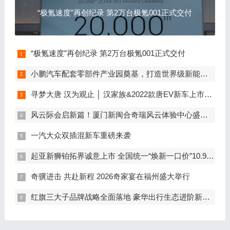
“极氪速度”再创纪录 第2万台极氪001正式交付
“极氪速度”再创纪录 第2万台极氪001正式交付
小鹏汽车配套零部件产业园奠基，打造世界级新能源智能汽车集群
寻梦大唐 汉为观止 │ 汉家族&2022款唐EV新车上市发布会，敬请期待！
风云际会启新篇！厦门新闽合奇瑞风云体验中心盛大开业
一汽大众双插混新车重磅来袭
起亚新狮铂拓界诚意上市 全国统一“焕新一口价”10.99万元起
奇骥进击 共赴新程 2026奇家宴在福州盛大举行
红旗三大子品牌战略全面落地 豪华出行生态进阶新篇章