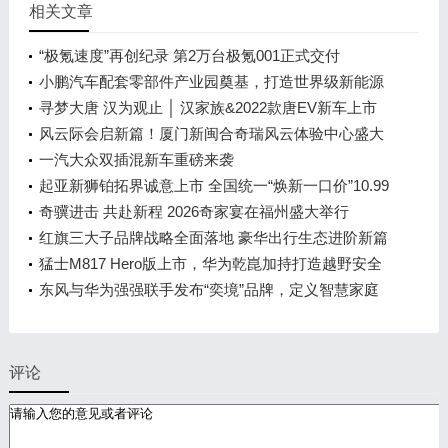
相关文章
“极氪速度”再创纪录 第2万台极氪001正式交付
小鹏汽车配套零部件产业园奠基，打造世界级新能源
智能汽车集群
寻梦大唐 汉为观止 │ 汉家族&2022款唐EV新车上市
发布会，敬请期待！
风云际会启新篇！厦门新闽合奇瑞风云体验中心盛大
开业
一汽大众双插混新车重磅来袭
起亚新狮铂拓界诚意上市 全国统一“焕新一口价”10.99
万元起
奇骥进击 共赴新程 2026奇家宴在福州盛大举行
红旗三大子品牌战略全面落地 豪华出行生态进阶新篇
章
猛士M817 Hero版上市，华为乾崑加持打造越野安全
标杆！
东风与华为强强联手发布“奕境”品牌，定义智慧家庭
出行新时代
评论