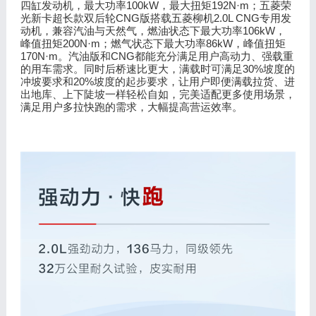
100
k
W
192N·m
四缸发动机，最大功率
，最大扭矩
；五菱荣
CNG
2.0L CNG
光新卡超长款双后轮
版搭载五菱柳机
专用发
106kW
动机，兼容汽油与天然气，燃油状态下最大功率
，
200N·m
86kW
峰值扭矩
；燃气状态下最大功率
，峰值扭矩
170N·m
CNG
。汽油版和
都能充分满足用户高动力、强载重
30%
的用车需求。同时后桥速比更大，满载时可满足
坡度的
20%
冲坡要求和
坡度的起步要求，让用户即便满载拉货、进
出地库、上下陡坡一样轻松自如，完美适配更多使用场景，
满足用户多拉快跑的需求，大幅提高营运效率。