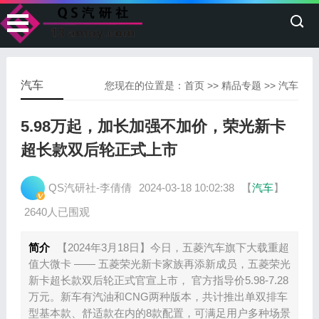
汽车
您现在的位置是：
首页
>>
精品专题
>>
汽车
5.98万起，加长加强不加价，荣光新卡
超长款双后轮正式上市
QS汽研社-李倩倩
2024-03-18 10:02:38
【
汽车
】
2640人已围观
简介
【2024年3月18日】今日，五菱汽车旗下大载重超
值大微卡 —— 五菱荣光新卡家族再添新成员，五菱荣光
新卡超长款双后轮正式官宣上市， 官方指导价5.98-7.28
万元。新车有汽油和CNG两种版本，共计推出单双排车
型基本款、舒适款在内的8款配置，可满足用户多种场景