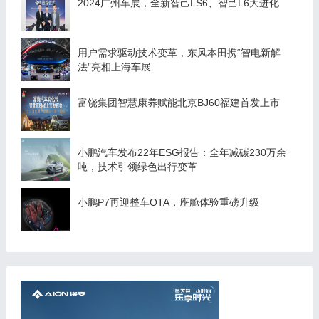
2024广州车展，全新智己LS6、智己L6大进化
用户需求驱动技术变革，东风本田携“智电新解
法”亮相上海车展
富饶集团智慧康养赋能北京BJ60福建首发上市
小鹏汽车发布22年ESG报告：全年减碳230万余
吨，技术引领绿色出行变革
小鹏P7再迎整车OTA，座舱体验重磅升级