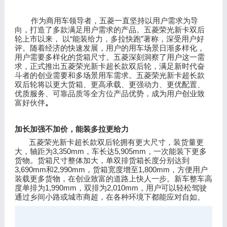
作为商用车领导者，五菱一直坚持以用户需求为导
向，打造了多款满足用户需求的产品。五菱荣光新卡双后
“
”
轮上市以来，
以
能装给力，多拉快跑
著称，深受用户好
评。随着经济的快速发展，用户的用车场景日渐多样化，
用户需要多样化的货箱尺寸。五菱深刻洞察了用户这一需
求，正式推出五菱荣光新卡超长款双后轮，满足新时代奋
斗者的创业需要和多场景用车需求。五菱荣光新卡超长款
双后轮将以更大货箱、更高承载、更强动力、更优配置、
优质服务、可靠品质等全方位产品优势，成为用户创业致
富好伙伴
。
加长加强不加价，能装多拉更给力
五菱荣光新卡超长款双后轮拥有更大尺寸，装货量更
3,350mm
5,905mm
大，轴距为
，车长达
，一次能装下更多
货物。货箱尺寸整体加大，单双排货箱长度分别达到
3,690mm
2,990mm
1,800mm
和
，货箱宽度增至
，方便用户
装载更多货物，在创业致富的道路上快人一步。新车整车高
1,990m
m
2,010mm
度单排为
，双排为
，用户可以轻松驾驶
通过乡间小路或城市商超，在各种环境下都能应对自如。