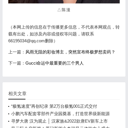
△陈漫
（本网上传的信息在于传播更多信息，不代表本网观点，转
载有出处，如涉及内容或侵权等问题，请联系
66195034@qq.com删除）
上一篇：
风雨无阻的彩妆博主，突然宣布终极梦想卖药？
下一篇：
Gucci命运中最重要的三个男人
相关文章
“极氪速度”再创纪录 第2万台极氪001正式交付
小鹏汽车配套零部件产业园奠基，打造世界级新能源
智能汽车集群
寻梦大唐 汉为观止 │ 汉家族&2022款唐EV新车上市