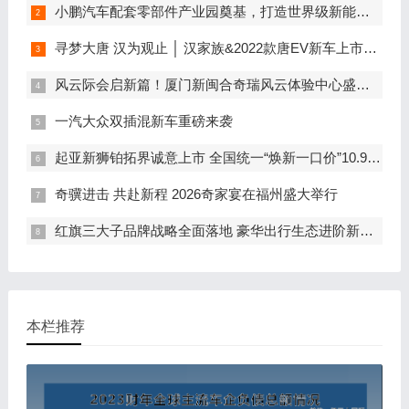
小鹏汽车配套零部件产业园奠基，打造世界级新能源智能汽车集群
寻梦大唐 汉为观止 │ 汉家族&2022款唐EV新车上市发布会，敬请期待！
风云际会启新篇！厦门新闽合奇瑞风云体验中心盛大开业
一汽大众双插混新车重磅来袭
起亚新狮铂拓界诚意上市 全国统一“焕新一口价”10.99万元起
奇骥进击 共赴新程 2026奇家宴在福州盛大举行
红旗三大子品牌战略全面落地 豪华出行生态进阶新篇章
本栏推荐