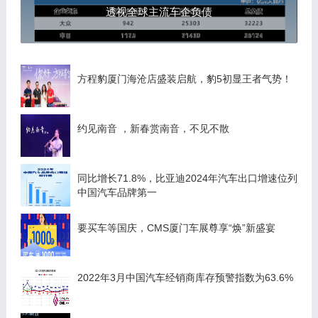
透视全球主流车企负债
方程豹厦门海沧店盛装启航，豹5初显王者气势！
约见南音 ，新春赏南音，不见不散
同比增长71.8%，比亚迪2024年汽车出口增速位列
中国汽车品牌第一
要买车等国庆，CMS厦门车展尊享“焕”新盛宴
2022年3月中国汽车经销商库存预警指数为63.6%