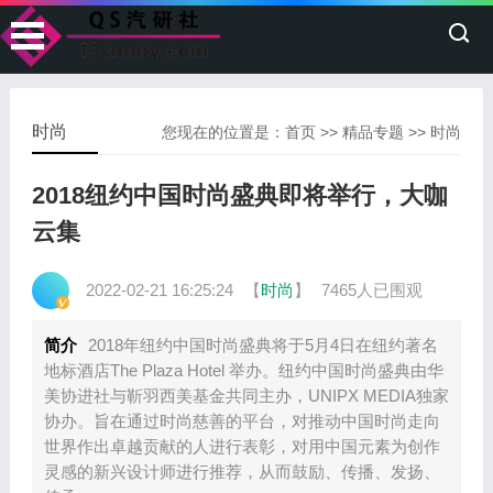
时尚
您现在的位置是：
首页
>>
精品专题
>>
时尚
2018纽约中国时尚盛典即将举行，大咖
云集
2022-02-21 16:25:24
【
时尚
】
7465人已围观
简介
2018年纽约中国时尚盛典将于5月4日在纽约著名
地标酒店The Plaza Hotel 举办。纽约中国时尚盛典由华
美协进社与靳羽西美基金共同主办，UNIPX MEDIA独家
协办。旨在通过时尚慈善的平台，对推动中国时尚走向
世界作出卓越贡献的人进行表彰，对用中国元素为创作
灵感的新兴设计师进行推荐，从而鼓励、传播、发扬、