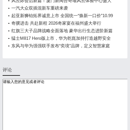
发布会，敬请期待！
风云际会启新篇！厦门新闽合奇瑞风云体验中心盛大
开业
一汽大众双插混新车重磅来袭
起亚新狮铂拓界诚意上市 全国统一“焕新一口价”10.99
万元起
奇骥进击 共赴新程 2026奇家宴在福州盛大举行
红旗三大子品牌战略全面落地 豪华出行生态进阶新篇
章
猛士M817 Hero版上市，华为乾崑加持打造越野安全
标杆！
东风与华为强强联手发布“奕境”品牌，定义智慧家庭
出行新时代
评论