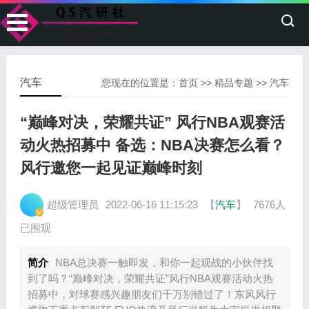
汽车
您现在的位置是：
首页
>>
精品专题
>>
汽车
“巅峰对决，荣耀共证” 风行NBA观赛活
动火热招募中 备选：NBA决赛怎么看？
风行邀您一起见证巅峰时刻
超级管理员
2022-06-16 11:15:23
【
汽车
】
7676人
已围观
简介
NBA总决赛一触即发，和你一起观战的小伙伴找
到了吗？“巅峰对决，荣耀共证”风行NBA观赛活动火热
招募中，对球赛感兴趣朋友们千万别错过了！东风风行