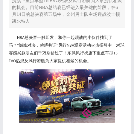
携旗下重点车型T5 EVO热浪及风行游艇为大家提供相聚
的机会。目前NBA总结赛已经进入最关键的阶段，在6
月14日的总决赛第五场中，金州勇士队主场迎战波士顿
凯尔特人
总决赛一触即发，和你一起观战的小伙伴找到了
NBA
吗？“巅峰对决，荣耀共证”风行
观赛活动火热招募中，对球
NBA
赛感兴趣朋友们千万别错过了！东风风行携旗下重点车型
T5
热浪及风行游艇为大家提供相聚的机会。
EVO