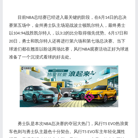
目前
总结赛已经进入最关键的阶段，在
月
日的总决
NBA
6
14
赛第五场中，金州勇士队主场迎战波士顿凯尔特人，最终勇士
以
战胜凯尔特人，以
的比分取得领先优势。
月
日和
104:94
3:2
6
17
日，勇士和凯尔特人还将进行第六场和第七场总决赛。当下
20
球迷们都在翘首以盼这两场比赛，风行
观赛活动正好为球迷
NBA
准备了一个沉浸式看球的好去处。
勇士队是本次
总决赛的夺冠大热门，风行
热浪黄
NBA
T5 EVO
车色则与勇士队主题色十分契合。风行
车主年轻化属性
T5 EVO