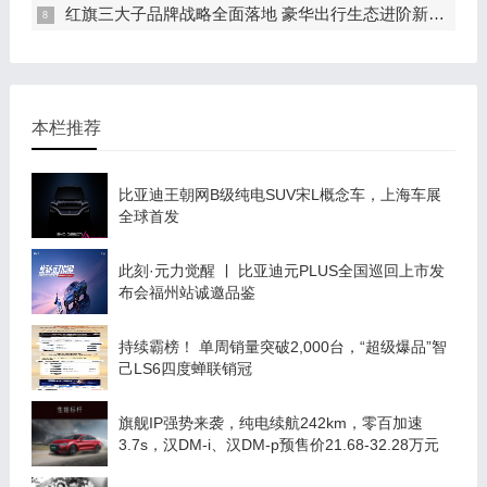
红旗三大子品牌战略全面落地 豪华出行生态进阶新篇章
本栏推荐
比亚迪王朝网B级纯电SUV宋L概念车，上海车展
全球首发
此刻·元力觉醒 ￜ 比亚迪元PLUS全国巡回上市发
布会福州站诚邀品鉴
持续霸榜！ 单周销量突破2,000台，“超级爆品”智
己LS6四度蝉联销冠
旗舰IP强势来袭，纯电续航242km，零百加速
3.7s，汉DM-i、汉DM-p预售价21.68-32.28万元