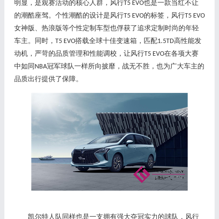
明显，是
观赛
活动的核心人群，风行
也是一款当红不让
T5 EVO
的潮酷座驾。个性潮酷的设计是风行
的标签，风行
T5 EVO
T5 EVO
女神版、热浪版等个性定制车型也俘获了追求定制时尚的年轻
车主。同时，
搭载全球十佳变速箱，匹配
高性能发
T5 EVO
1.5TD
动机，严苛的品质管理和性能调校，让风行
在各项大赛
T5 EVO
中如同
冠军球队一样所向披靡，战无不胜，也为广大车主的
NBA
品质出行提供了保障。
凯尔特人队同样也是一支拥有强大夺冠实力的球队，风行