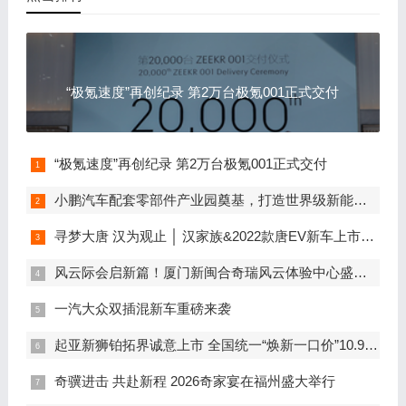
“极氪速度”再创纪录 第2万台极氪001正式交付
“极氪速度”再创纪录 第2万台极氪001正式交付
小鹏汽车配套零部件产业园奠基，打造世界级新能源智能汽车集群
寻梦大唐 汉为观止 │ 汉家族&2022款唐EV新车上市发布会，敬请期待！
风云际会启新篇！厦门新闽合奇瑞风云体验中心盛大开业
一汽大众双插混新车重磅来袭
起亚新狮铂拓界诚意上市 全国统一“焕新一口价”10.99万元起
奇骥进击 共赴新程 2026奇家宴在福州盛大举行