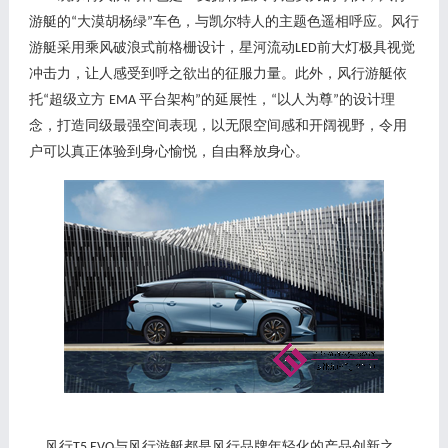
游艇的
大漠胡杨绿
车色，与凯尔特人的主题色遥相呼应。风行
“
”
游艇采用乘风破浪式前格栅设计，星河流动
前大灯极具视觉
LED
冲击力，让人感受到呼之欲出的征服力量。此外，风行游艇依
托
超级立方
平台架构
的延展性，
以人为尊
的设计理
“
EMA
”
“
”
念，打造同级最强空间表现，以无限空间感和开阔视野，令用
户可以真正体验到身心愉悦，自由释放身心。
风行
与风行游艇都是风行品牌年轻化的产品创新之
T5 EVO