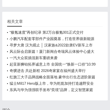
相关文章
“极氪速度”再创纪录 第2万台极氪001正式交付
小鹏汽车配套零部件产业园奠基，打造世界级新能源
智能汽车集群
寻梦大唐 汉为观止 │ 汉家族&2022款唐EV新车上市
发布会，敬请期待！
风云际会启新篇！厦门新闽合奇瑞风云体验中心盛大
开业
一汽大众双插混新车重磅来袭
起亚新狮铂拓界诚意上市 全国统一“焕新一口价”10.99
万元起
奇骥进击 共赴新程 2026奇家宴在福州盛大举行
红旗三大子品牌战略全面落地 豪华出行生态进阶新篇
章
猛士M817 Hero版上市，华为乾崑加持打造越野安全
标杆！
东风与华为强强联手发布“奕境”品牌，定义智慧家庭
出行新时代