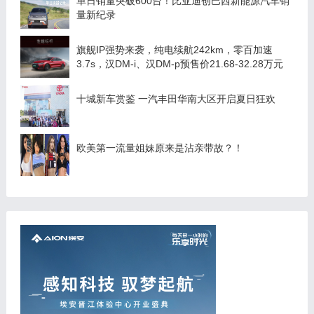
单日销量突破600台！比亚迪创巴西新能源汽车销
量新纪录
旗舰IP强势来袭，纯电续航242km，零百加速
3.7s，汉DM-i、汉DM-p预售价21.68-32.28万元
十城新车赏鉴 一汽丰田华南大区开启夏日狂欢
欧美第一流量姐妹原来是沾亲带故？！