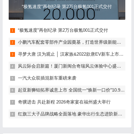
“极氪速度”再创纪录 第2万台极氪001正式交付
“极氪速度”再创纪录 第2万台极氪001正式交付
小鹏汽车配套零部件产业园奠基，打造世界级新能源智能汽车集群
寻梦大唐 汉为观止 │ 汉家族&2022款唐EV新车上市发布会，敬请期待！
风云际会启新篇！厦门新闽合奇瑞风云体验中心盛大开业
一汽大众双插混新车重磅来袭
起亚新狮铂拓界诚意上市 全国统一“焕新一口价”10.99万元起
奇骥进击 共赴新程 2026奇家宴在福州盛大举行
红旗三大子品牌战略全面落地 豪华出行生态进阶新篇章