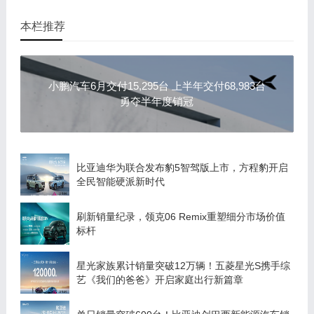
本栏推荐
小鹏汽车6月交付15,295台 上半年交付68,983台
勇夺半年度销冠
比亚迪华为联合发布豹5智驾版上市，方程豹开启
全民智能硬派新时代
刷新销量纪录，领克06 Remix重塑细分市场价值
标杆
星光家族累计销量突破12万辆！五菱星光S携手综
艺《我们的爸爸》开启家庭出行新篇章