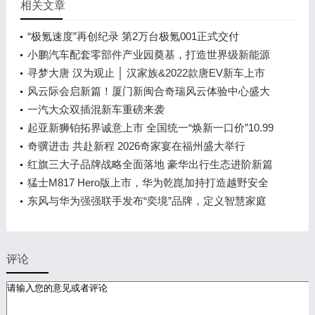
相关文章
“极氪速度”再创纪录 第2万台极氪001正式交付
小鹏汽车配套零部件产业园奠基，打造世界级新能源
智能汽车集群
寻梦大唐 汉为观止 │ 汉家族&2022款唐EV新车上市
发布会，敬请期待！
风云际会启新篇！厦门新闽合奇瑞风云体验中心盛大
开业
一汽大众双插混新车重磅来袭
起亚新狮铂拓界诚意上市 全国统一“焕新一口价”10.99
万元起
奇骥进击 共赴新程 2026奇家宴在福州盛大举行
红旗三大子品牌战略全面落地 豪华出行生态进阶新篇
章
猛士M817 Hero版上市，华为乾崑加持打造越野安全
标杆！
东风与华为强强联手发布“奕境”品牌，定义智慧家庭
出行新时代
评论