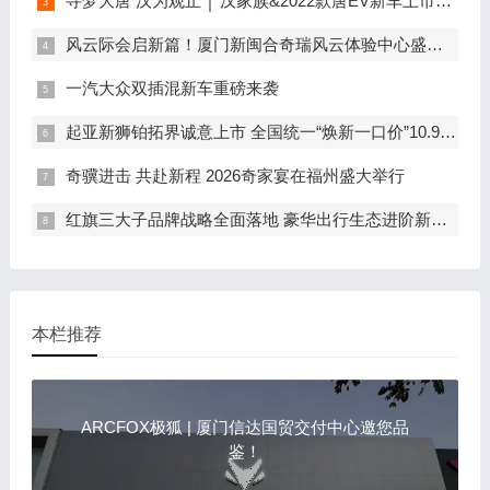
寻梦大唐 汉为观止 │ 汉家族&2022款唐EV新车上市发布会，敬请期待！
风云际会启新篇！厦门新闽合奇瑞风云体验中心盛大开业
一汽大众双插混新车重磅来袭
起亚新狮铂拓界诚意上市 全国统一“焕新一口价”10.99万元起
奇骥进击 共赴新程 2026奇家宴在福州盛大举行
红旗三大子品牌战略全面落地 豪华出行生态进阶新篇章
本栏推荐
ARCFOX极狐 | 厦门信达国贸交付中心邀您品
鉴！