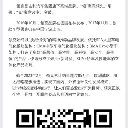
领克是吉利汽车集团旗下高端品牌。
“领”寓意领先、引
领；“克”寓意改变、突破。
2016年10月，领克品牌在德国柏林发布，2017年11月，首
款车型领克01在中国宁波上市。
领克始终以
“挑战惯例”的精神推动品牌发展。依托SPA大型车电
气化模块架构；CMA中型车电气化模块架构；BMA Evo小型车
架构，打造了多款“高颜值、高性能、高科技、高安全、高价
值”的产品，快速形成了燃油+新能源、SUV+轿车及性能车的立
体化产品布局。
截至
202
3
年
2
月，领克累计销量超过
8
5
万台，欧洲战略、亚
太战略稳步推进，实现了国内、外双循环良性发展模式。
以
“持续改变移动出行，让人们更热爱出行”为目标，领克正以
个性、开放、互联的姿态从容迈向世界舞台。