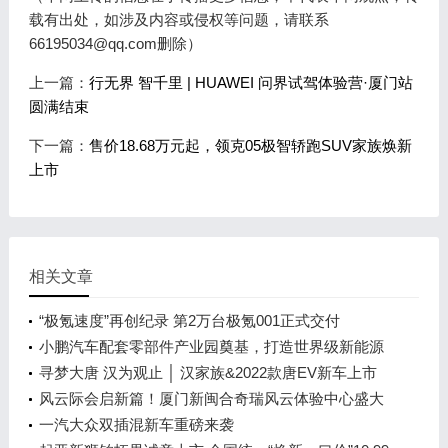
载有出处，如涉及内容或侵权等问题，请联系
66195034@qq.com删除）
上一篇：
行无界 智千里 | HUAWEI 问界试驾体验营·厦门站
圆满结束
下一篇：
售价18.68万元起，领克05极智轿跑SUV家族焕新
上市
相关文章
“极氪速度”再创纪录 第2万台极氪001正式交付
小鹏汽车配套零部件产业园奠基，打造世界级新能源
智能汽车集群
寻梦大唐 汉为观止 │ 汉家族&2022款唐EV新车上市
发布会，敬请期待！
风云际会启新篇！厦门新闽合奇瑞风云体验中心盛大
开业
一汽大众双插混新车重磅来袭