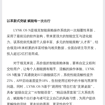
以革新式突破
赋能
每一次
出行
LYNK OS N是领克智能座舱操作系统的一次颠覆性革新，
采用了最前沿的软件架构，带来更强大的智能交互与进化能
力。该系统依托集团千人级丰富、多元的智能座舱“人才库”，结
合领克6年来积累的丰富经验与相关数据，全面自研主导开发，
投入超过2亿打造而成。
对于领克来说，高价值的智能座舱体验，要将自定义权利
交给用户，让每个人都能拥有顺手、流畅的操作体验。
LYNK
OS N配备了高通骁龙8155旗舰级芯片，系统性能流畅性提升
25%，APP启动速度提升18%，告别使用过程中的卡顿与黑屏等
问题。同时，LYNK OS N
基于
“易用性”理念打造“灵犀桌面”，
具备“超级自定义”“AI智能语音”、“精品场景套装”三大系统亮
点，
赋能每个出行参与者可定义自己的风格习惯
，
为用户提供
更畅快的流转、更友好的界面、更灵性的交互。