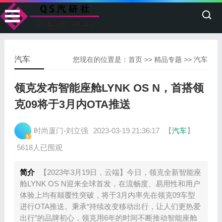
汽车
您现在的位置是：
首页
>>
精品专题
>>
汽车
领克发布智能座舱LYNK OS N，首搭领
克09将于3月内OTA推送
时尚厦门-刘立强
2023-03-19 21:36:17
【
汽车
】
5618人已围观
简介
【2023年3月19日，云端】今日，领克全新智能座
舱LYNK OS N迎来全球首发，在流畅度、易用性和用户
体验上均有颠覆性突破，将于3月内率先在领克09车型
进行OTA推送。秉承“持续改变移动出行，让人们更热爱
出行”的品牌初心，领克用6年的时间不断推动智能座舱