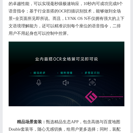
的卓越性能，可以实现毫秒级极速响应，
10秒内可成功完成8个
语音指令；基于
行业首搭的
OCR扫描识别技术，能够做到全场
景+全页面所见即所说。而且，LYNK OS N不仅拥有强大的上下
文语境理解能力，还可以精准识别每个座位的语音指令，二排
用户不用起身也可以控制中控屏。
精品场景套装：
甄选精品生态
APP，包含
高德与百度地图
Double套装
等
，随心无感切换
，给用户更多选择；同时，装配