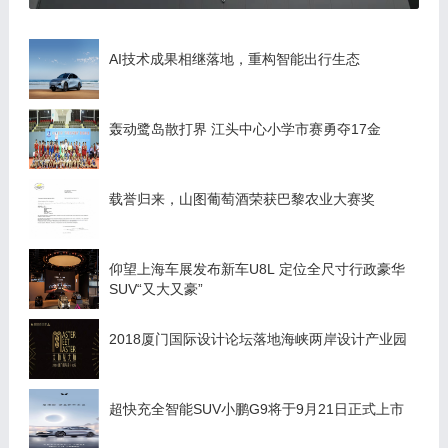
AI技术成果相继落地，重构智能出行生态
轰动鹭岛散打界 江头中心小学市赛勇夺17金
载誉归来，山图葡萄酒荣获巴黎农业大赛奖
仰望上海车展发布新车U8L 定位全尺寸行政豪华
SUV“又大又豪”
2018厦门国际设计论坛落地海峡两岸设计产业园
超快充全智能SUV小鹏G9将于9月21日正式上市