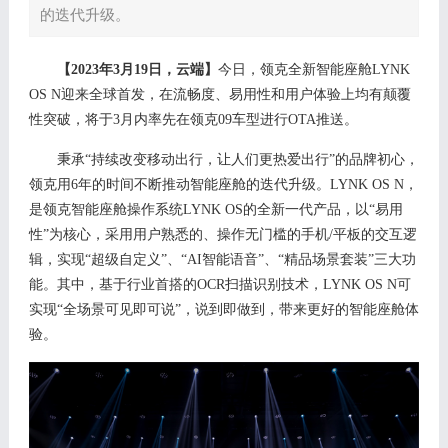
的迭代升级。
【
202
3
年
3
月
19
日，云端】
今日，领克全新智能座舱
LYNK
OS N
迎来全球首发，在流畅度、易用性和用户体验上均有颠覆
性突破，将于
3月
内
率先在领克
09
车型进行
OTA推送。
秉承
“持续改变移动出行，让人们更热爱出行”的品牌初心，
领克用6年的时间不断推动智能座舱的迭代升级。LYNK OS N，
是领克智能座舱操作系统LYNK OS的全新一代产品，
以
“易用
性”为核心，采用
用户熟悉的、操作无门槛的手机
/平板的交互逻
辑，
实现
“超级自定义”、“AI智能语音”、“精品场景套装”三大功
能。
其中，基于行业首搭的
OCR扫描识别技术，LYNK OS
N
可
实现
“全场景可见即可说”，说到即做到，
带来更好的智能座舱体
验
。