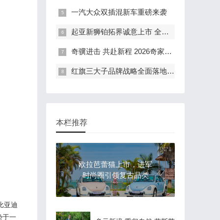
一汽大众双插混新车重磅来袭
起亚新狮铂拓界诚意上市 全国统一“焕新一口价”10.99万元起
奇骥进击 共赴新程 2026奇家宴在福州盛大举行
红旗三大子品牌战略全面落地 豪华出行生态进阶新篇章
本栏推荐
欧拉芭蕾猫上市，进军
时尚圈引领复古品类
比亚迪
势于一