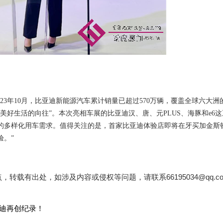
023年10月，比亚迪新能源汽车累计销量已超过570万辆，覆盖全球六大洲
对美好生活的向往”。本次亮相车展的比亚迪汉、唐、元
PLUS、海豚
和
e6这
的多样化用车需求。
值得关注的是，首家比亚迪体验店即将在牙买加金斯
验。
”
载有出处，如涉及内容或侵权等问题，请联系66195034@qq.c
亚迪再创纪录！