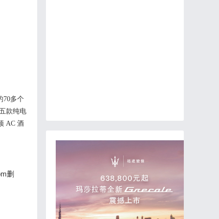
的70多个
五
款纯电
顿
AC 酒
om删