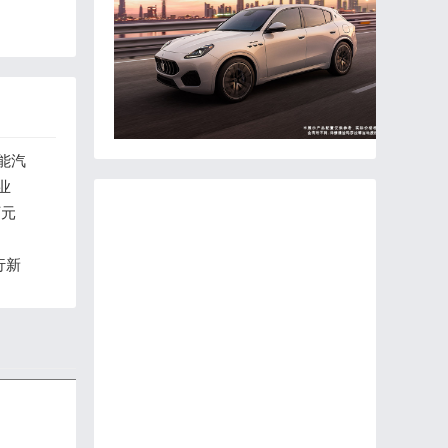
能汽
业
万元
行新