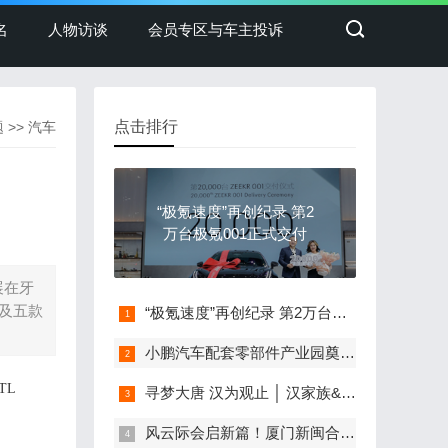
名
人物访谈
会员专区与车主投诉
点击排行
题
>>
汽车
“极氪速度”再创纪录 第2
万台极氪001正式交付
车展在牙
牌及五款
“极氪速度”再创纪录 第2万台极氪001正式交付
小鹏汽车配套零部件产业园奠基，打造世界级新能源智能汽车集群
TL
寻梦大唐 汉为观止 │ 汉家族&2022款唐EV新车上市发布会，敬请期待！
风云际会启新篇！厦门新闽合奇瑞风云体验中心盛大开业