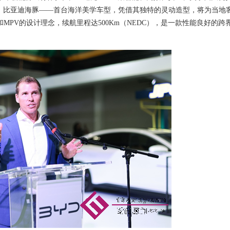
。
比亚迪海豚
——首台海洋美学车型，凭借其独特的灵动造型，将为当地
V和MPV的设计理念，续
航
里程
达
500Km
（
N
EDC
）
，是一款性能良好的跨