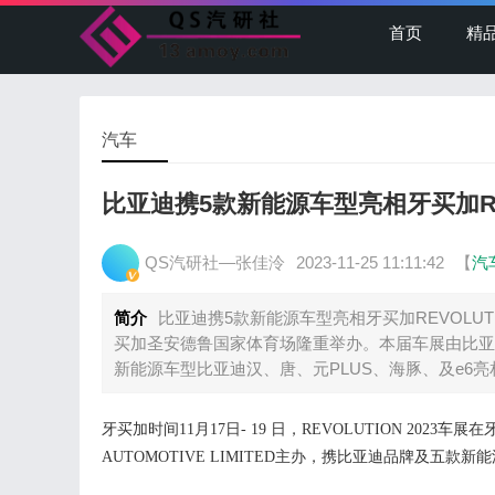
首页
精
汽车
比亚迪携5款新能源车型亮相牙买加REVO
QS汽研社—张佳泠
2023-11-25 11:11:42
【
汽
简介
比亚迪携5款新能源车型亮相牙买加REVOLUTION 
买加圣安德鲁国家体育场隆重举办。本届车展由比亚迪官方
新能源车型比亚迪汉、唐、元PLUS、海豚、及e6亮
牙买加时间
1
1
月
1
7
日
-
19 日
，
REVOLUTION 2023
车展
在
AUTOMOTIVE LIMITED
主办，携比亚迪品牌及五款新能