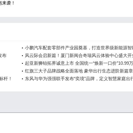
钜惠来袭！
小鹏汽车配套零部件产业园奠基，打造世界级新能源智
发布
车集群
风云际会启新篇！厦门新闽合奇瑞风云体验中心盛大开
起亚新狮铂拓界诚意上市 全国统一“焕新一口价”10.99
起
红旗三大子品牌战略全面落地 豪华出行生态进阶新篇章
全标杆！
东风与华为强强联手发布“奕境”品牌，定义智慧家庭出
时代