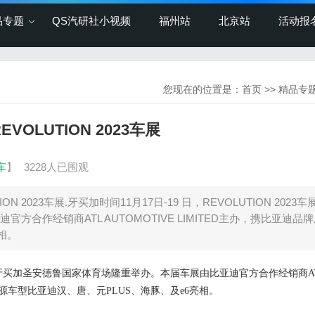
品专题
QS汽研社小视频
福州站
北京站
活动报
您现在的位置是：
首页
>>
精品专
LUTION 2023车展
车
】
3228人已围观
2023车展.牙买加时间11月17日-19 日，REVOLUTION 2023
合作经销商ATL AUTOMOTIVE LIMITED主办，携比亚迪品
相。
牙买加
圣安德鲁国家体育场
隆重举办。本届车展由比亚迪官方合作经销商
A
源车型比亚迪汉、唐、元
PLUS、海豚、及
e6
亮相。