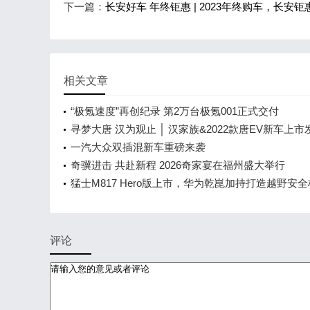
下一篇：
长安好车 年终钜惠 | 2023年终购车，长安
相关文章
“极氪速度”再创纪录 第2万台极氪001正式交付
寻梦大唐 汉为观止 │ 汉家族&2022款唐EV新车上市
会，敬请期待！
一汽大众双插混新车重磅来袭
奇骥进击 共赴新程 2026奇家宴在福州盛大举行
猛士M817 Hero版上市，华为乾崑加持打造越野安
评论