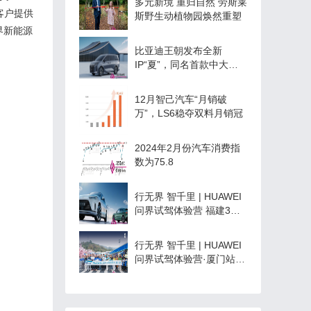
多元新境 重归自然 劳斯莱
客户提供
斯野生动植物园焕然重塑
界
新能源
比亚迪王朝发布全新
IP“夏”，同名首款中大型
旗舰MPV成都车展全球首
发亮相！
12月智己汽车“月销破
万”，LS6稳夺双料月销冠
2024年2月份汽车消费指
数为75.8
行无界 智千里 | HUAWEI
问界试驾体验营 福建3城
23店 骋驰‬开启
行无界 智千里 | HUAWEI
问界试驾体验营·厦门站
圆满结束