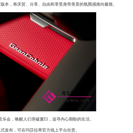
滚版本，将庆贺、分享、自由和享受身旁美景的氛围感推向极致。
音乐会，唤醒人们突破窠臼，追寻内心期盼的生活。
正式发布，可在玛莎拉蒂官方线上平台欣赏。