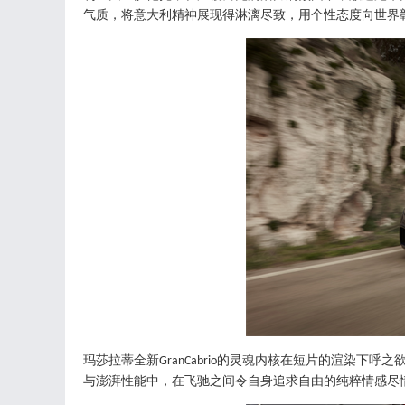
气质，将意大利精神展现得淋漓尽致，用个性态度向世界
玛莎拉蒂全新
的灵魂内核在短片的渲染下呼之
GranCabrio
与澎湃性能中，在飞驰之间令自身追求自由的纯粹情感尽