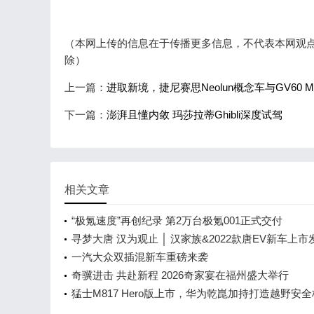
（本网上传的信息在于传播更多信息，不代表本网观点，转
除）
上一篇：
进取新境，捷尼赛思Neolun概念车与GV60 
下一篇：
澎湃且懂内敛 玛莎拉蒂Ghibli深度试驾
相关文章
“极氪速度”再创纪录 第2万台极氪001正式交付
寻梦大唐 汉为观止 │ 汉家族&2022款唐EV新车上市
会，敬请期待！
一汽大众双插混新车重磅来袭
奇骥进击 共赴新程 2026奇家宴在福州盛大举行
猛士M817 Hero版上市，华为乾崑加持打造越野安