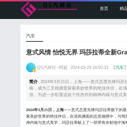
首页
精
汽车
意式风情 怡悦无界 玛莎拉蒂全新Gran
QS汽研社--阿超
2024-03-29 18:50:33
【
汽车
简介
2024年3月21日，上海——意式态度先锋玛莎
格，成为三叉戟拥趸探索美妙世界的绝佳伴侣，在清
游。为进一步彰显这款个性杰作的精神内核与意式美
年
月
日，上海
意式态度先锋玛莎拉蒂旗下的最
2024
3
21
——
索美妙世界的绝佳伴侣，在清风拂面的恣意驰骋中，与驾
神内核与意式美学，玛莎拉蒂献上了一部带有浓郁地中海