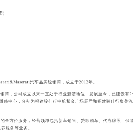
币）
errari&
Maserati汽车品牌经销商，成立于2012年。
家授权经销商，公司成立以来一直处于行业翘楚地位，发展至今，已建设有
和售后维修中心，分别为福建骏佳行中航紫金广场展厅和福建骏佳行集美
期的全方位服务，经营领域包括新车销售、贷款购车、代办牌照、保
保养服务等业务。