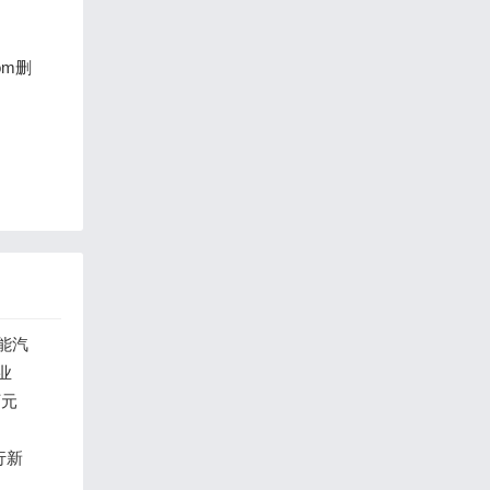
om删
能汽
业
万元
行新