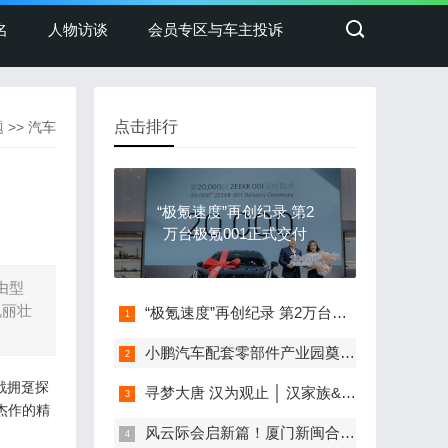
名
人物访谈
会员专区与车主投诉
点击排行
题
>>
汽车
“极氪速度”再创纪录 第2
万台极氪001正式交付
由型
瑰丽壮
“极氪速度”再创纪录 第2万台极氪001正式交付
小鹏汽车配套零部件产业园奠基，打造世界级新能源智能汽车集群
戟拥趸探
寻梦大唐 汉为观止 │ 汉家族&2022款唐EV新车上市发布会，敬请期待！
杰作的精
风云际会启新篇！厦门新闽合奇瑞风云体验中心盛大开业