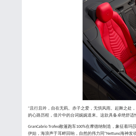
“且行且吟，自在无羁。赤子之爱，无惧风雨。起舞之处，
的心路历程，借片中的台词娓娓道来。这款具备卓绝舒适
敞篷跑车
在摩德纳制造，象征着玛
GranCabrio Trofeo
100%
伊始，海浪声于耳畔回响，自然的伟力同“
海神发
Nettuno