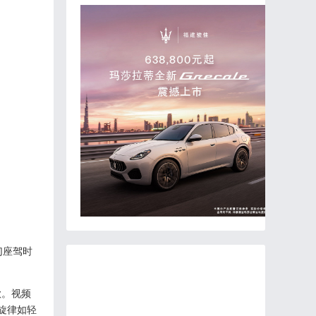
幻座驾时
歌。视频
旋律如轻