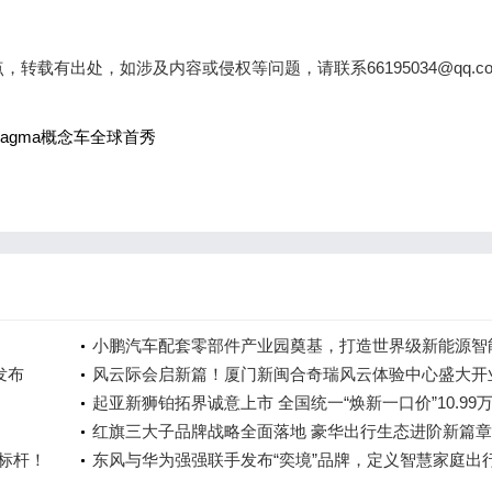
载有出处，如涉及内容或侵权等问题，请联系66195034@qq.c
Magma概念车全球首秀
小鹏汽车配套零部件产业园奠基，打造世界级新能源智
发布
车集群
风云际会启新篇！厦门新闽合奇瑞风云体验中心盛大开
起亚新狮铂拓界诚意上市 全国统一“焕新一口价”10.99
起
红旗三大子品牌战略全面落地 豪华出行生态进阶新篇章
全标杆！
东风与华为强强联手发布“奕境”品牌，定义智慧家庭出
时代