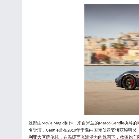
这部由
制作，来自米兰的
执导的
Movie Magic
Marco Gentile
名导演，
曾在
年于戛纳国际创意节斩获银狮奖
Gentile
2010
利亚大区萨伦托，在温暖而充满活力的氛围下，敞篷跑车