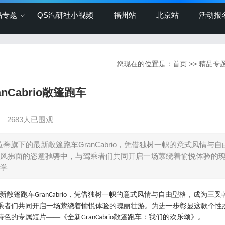
品专题
QS汽研社小视频
福州站
北京站
活动报
您现在的位置是：
首页
>>
精品专
Cabrio敞篷跑车
】
2683人已围观
拉蒂旗下的最新敞篷跑车GranCabrio，凭借独树一帜的意式风情与自
风拂面的恣意驰骋中，与驾乘者们共同开启一场萦绕着愉悦体验的
学
新敞篷跑车
，凭借独树一帜的意式风情与自由型格，成为三叉
GranCabrio
乘者们共同开启一场萦绕着愉悦体验的瑰丽壮游。为进一步彰显这款个性
特色的专属短片——《全新
敞篷跑车：我们的欢乐颂》。
GranCabrio