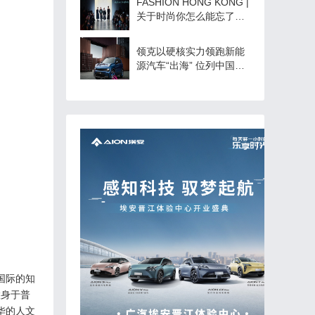
FASHION HONG KONG |
关于时尚你怎么能忘了香
港？
领克以硬核实力领跑新能
源汽车“出海” 位列中国品
牌 25 万以上车型出口第
一
国际的知
置身于普
华的人文