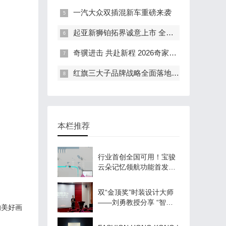
一汽大众双插混新车重磅来袭
起亚新狮铂拓界诚意上市 全国统一“焕新一口价”10.99万元起
奇骥进击 共赴新程 2026奇家宴在福州盛大举行
红旗三大子品牌战略全面落地 豪华出行生态进阶新篇章
本栏推荐
行业首创全国可用！宝骏
云朵记忆领航功能首发落
地，将于2024年3月量产
交付
双“金顶奖”时装设计大师
——刘勇教授分享 “智慧
的美好画
设计”