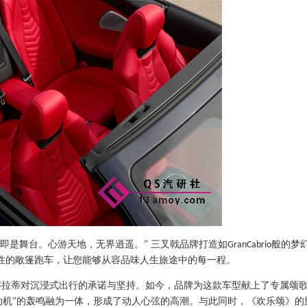
即是舞台。心游天地，无界逍遥。” 三叉戟品牌打造如
般的梦
GranCabrio
性的敞篷跑车，让您能够从容品味人生旅途中的每一程。
莎拉蒂对沉浸式出行的承诺与坚持。如今，品牌为这款车型献上了专属颂
动机”的轰鸣融为一体，形成了动人心弦的高潮。与此同时，《欢乐颂》的