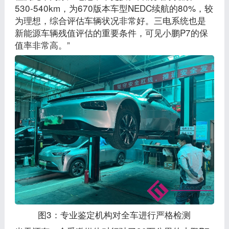
530-540km，为670版本车型NEDC续航的80%，较
为理想，综合评估车辆状况非常好。三电系统也是
新能源车辆残值评估的重要条件，可见小鹏P7的保
值率非常高。”
图3：专业鉴定机构对全车进行严格检测