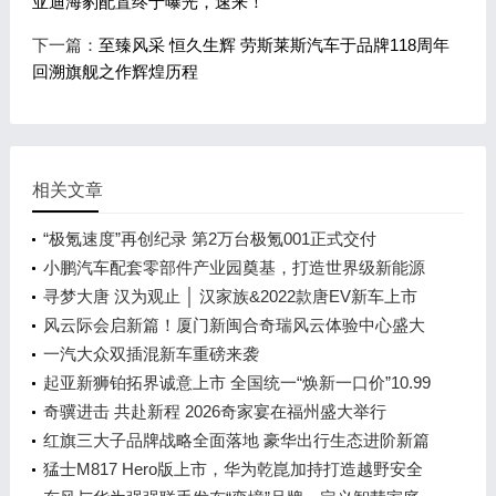
亚迪海豹配置终于曝光，速来！
下一篇：
至臻风采 恒久生辉 劳斯莱斯汽车于品牌118周年
回溯旗舰之作辉煌历程
相关文章
“极氪速度”再创纪录 第2万台极氪001正式交付
小鹏汽车配套零部件产业园奠基，打造世界级新能源
智能汽车集群
寻梦大唐 汉为观止 │ 汉家族&2022款唐EV新车上市
发布会，敬请期待！
风云际会启新篇！厦门新闽合奇瑞风云体验中心盛大
开业
一汽大众双插混新车重磅来袭
起亚新狮铂拓界诚意上市 全国统一“焕新一口价”10.99
万元起
奇骥进击 共赴新程 2026奇家宴在福州盛大举行
红旗三大子品牌战略全面落地 豪华出行生态进阶新篇
章
猛士M817 Hero版上市，华为乾崑加持打造越野安全