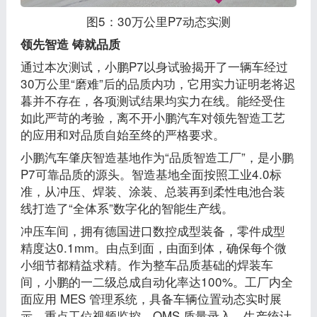
图5：30万公里P7动态实测
领先智造 铸就品质
通过本次测试，小鹏P7以身试验揭开了一辆车经过
30万公里“磨难”后的品质内功，它用实力证明老将迟
暮并不存在，各项测试结果均实力在线。能经受住
如此严苛的考验，离不开小鹏汽车对领先智造工艺
的应用和对品质自始至终的严格要求。
小鹏汽车肇庆智造基地作为“品质智造工厂”，是小鹏
P7可靠品质的源头。智造基地全面按照工业4.0标
准，从冲压、焊装、涂装、总装再到柔性电池合装
线打造了“全体系”数字化的智能生产线。
冲压车间，拥有德国进口数控成型装备，零件成型
精度达0.1mm。由点到面，由面到体，确保每个微
小细节都精益求精。作为整车品质基础的焊装车
间，小鹏的一二级总成自动化率达100%。工厂内全
面应用 MES 管理系统，具备车辆位置动态实时展
示、重点工位视频监控、QMS 质量录入、生产统计