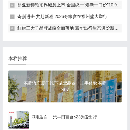
起亚新狮铂拓界诚意上市 全国统一“焕新一口价”10.99万元起
奇骥进击 共赴新程 2026奇家宴在福州盛大举行
红旗三大子品牌战略全面落地 豪华出行生态进阶新篇章
本栏推荐
深蓝汽车厦门线下试驾品鉴，上手体验深蓝
S07
满电告白 一汽丰田百台bZ3为爱出行