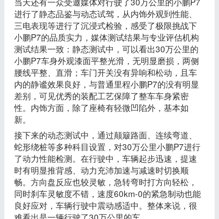
当天还有一众受邀媒体对行驶了30万公里的小鹏P7
进行了静态品鉴与动态试驾，从内饰外观到性能、
三电表现等进行了沉浸式检验，感受了极限挑战下
小鹏P7的品质实力，媒体测试结果与专业评估机构
测试结果一致：静态测试中，可以看出30万公里的
小鹏P7车身外观漆面平整光滑，无明显磨损，两侧
腰线平整、直滑；车门开关没有异响和松动，且车
内的静谧效果良好，与普通里程小鹏P7的没有明显
差别，可见优秀的装配工艺保障了整车车身紧密
性。内饰方面，除了座椅有轻微凹陷外，基本如
新。
接下来的动态测试中，通过颠簸路面、连续弯道、
蛇形绕桩等多种科目设置，对30万公里小鹏P7进行
了动力性能检测。在行驶中，车辆起步迅速，提速
时有明显推背感、动力充沛加速与减速时切换顺
畅。方向盘反应也较灵敏，急转弯时打方向轻松，
同时刹车灵敏度不错，速度60km-0的紧急制动也能
良好应对，车辆行驶中震动感适中。整体来说，很
难看出是一辆行驶了30万公里的车。