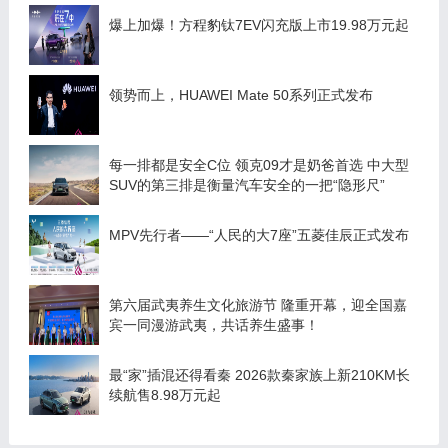
爆上加爆！方程豹钛7EV闪充版上市19.98万元起
领势而上，HUAWEI Mate 50系列正式发布
每一排都是安全C位 领克09才是奶爸首选 中大型
SUV的第三排是衡量汽车安全的一把“隐形尺”
MPV先行者——“人民的大7座”五菱佳辰正式发布
第六届武夷养生文化旅游节 隆重开幕，迎全国嘉
宾一同漫游武夷，共话养生盛事！
最“家”插混还得看秦 2026款秦家族上新210KM长
续航售8.98万元起