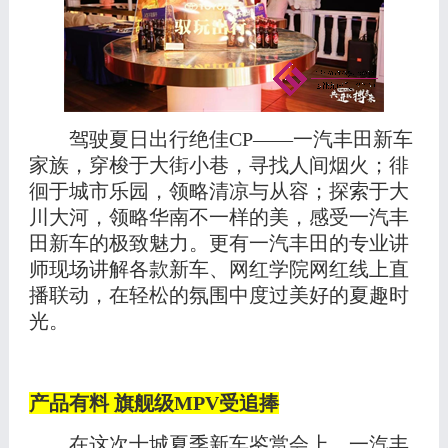
驾驶夏日出行绝佳
C
P
——一汽丰田新车
家族，
穿梭于大街小巷
，寻找人间烟火；徘
徊于城市乐园，领略清凉与从容；探索于大
川大河
，领略
华南
不一样的美
，感受一汽丰
田新车的极致魅力
。
更有一汽丰田的专业讲
师现场讲解各款新车、网红学院网红线上直
播联动，在轻松的氛围中度过美好的夏趣时
光。
产品有料
旗舰级
M
PV
受追捧
在这次十城夏季新车鉴赏会上，一汽丰