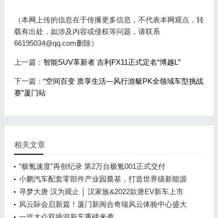
（本网上传的信息在于传播更多信息，不代表本网观点，转
载有出处，如涉及内容或侵权等问题，请联系
66195034@qq.com删除）
上一篇：
智能SUV革新者 吉利FX11正式定名“博越L”
下一篇：
“空间百变 质享生活—风行游艇PK全领域车型挑战
赛”厦门站
相关文章
“极氪速度”再创纪录 第2万台极氪001正式交付
小鹏汽车配套零部件产业园奠基，打造世界级新能源
智能汽车集群
寻梦大唐 汉为观止 │ 汉家族&2022款唐EV新车上市
发布会，敬请期待！
风云际会启新篇！厦门新闽合奇瑞风云体验中心盛大
开业
一汽大众双插混新车重磅来袭