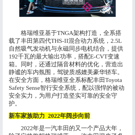
格瑞维亚基于
TNGA架构打造，
全系搭
载了丰田第四代
THS-II混合动力系统，2.5L
自然吸气发动机与永磁同步电机结合，提供
192千瓦的最大输出功率，搭配E-CVT变速
箱
。
同时，还通过隔音材料的优化，营造出
静谧的车内氛围，驾驶质感媲美豪华轿车。
在安全方面，格瑞维亚全系标配丰田
Toyota
Safety Sense智行安全系统，配以强悍的被动
安全实力，为用户打造坚实可靠的安全守
护。
新车家族助力
2022年阔步向前
2022
年是一汽丰田的又一个产品大年，