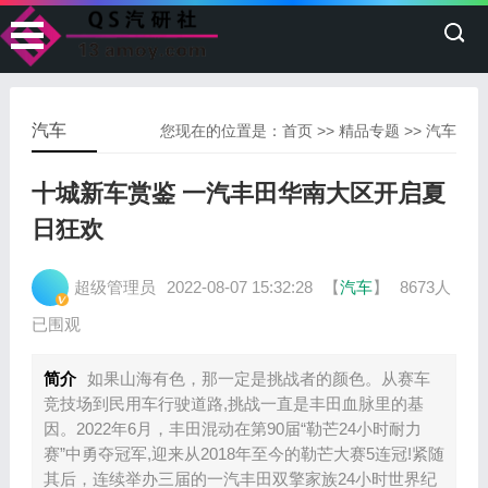
汽车
您现在的位置是：
首页
>>
精品专题
>>
汽车
十城新车赏鉴 一汽丰田华南大区开启夏
日狂欢
超级管理员
2022-08-07 15:32:28
【
汽车
】
8673人
已围观
简介
如果山海有色，那一定是挑战者的颜色。从赛车
竞技场到民用车行驶道路,挑战一直是丰田血脉里的基
因。2022年6月，丰田混动在第90届“勒芒24小时耐力
赛”中勇夺冠军,迎来从2018年至今的勒芒大赛5连冠!紧随
其后，连续举办三届的一汽丰田双擎家族24小时世界纪