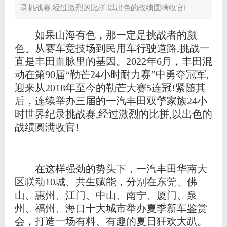
录挑战赛,经过激烈的比拼,以出色的战绩圆满收官!
如果山海有色，那一定是挑战者的颜
色。从赛车竞技场到民用车行驶道路
,挑战
一
直
是丰田血脉里的基因
。
2
022
年
6月，丰田混
动在第
90届“勒芒24小时耐力赛”中勇夺冠军,
迎来从2018年至今的勒芒大赛5连冠!
紧随其
后，连续举办三届的
一汽丰田双擎家族
24小
时世界纪录挑战赛,经过激烈的比拼,以出色的
战绩圆满收官!
在这样强劲的势头下，一汽丰田华南大
区联动
1
0
城、共生赋能，分别在东莞、佛
山、惠州、江门、中山、南宁、厦门、泉
州、福州、海口十大城市举办夏季新车鉴赏
会，打造一场有料、有趣的夏日狂欢大趴。