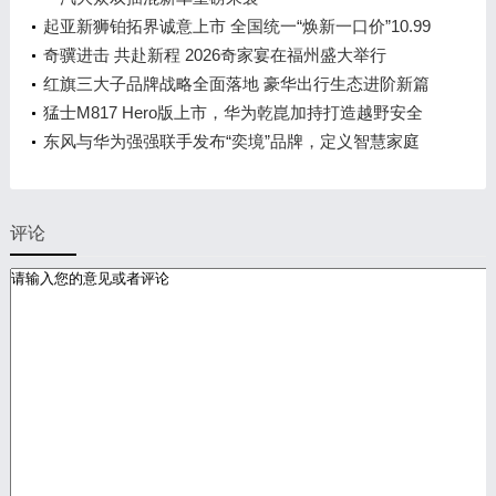
起亚新狮铂拓界诚意上市 全国统一“焕新一口价”10.99
万元起
奇骥进击 共赴新程 2026奇家宴在福州盛大举行
红旗三大子品牌战略全面落地 豪华出行生态进阶新篇
章
猛士M817 Hero版上市，华为乾崑加持打造越野安全
标杆！
东风与华为强强联手发布“奕境”品牌，定义智慧家庭
出行新时代
评论