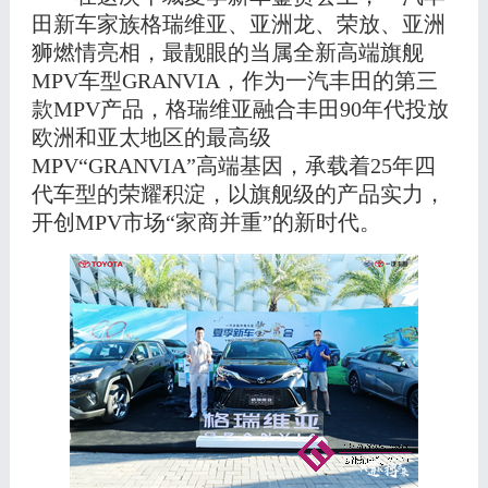
田新车家族格瑞维亚、亚洲龙、荣放、亚洲
狮燃情亮相，最靓眼的当属全新高端旗舰
MPV车型GRANVIA
，
作为一汽丰田的第三
款
MPV产品，格瑞维亚融合丰田90年代投放
欧洲和亚太地区的最高级
MPV“GRANVIA
”
高端基因，承载着
25年四
代车型的荣耀积淀，以旗舰级的产品实力
，
开创
MPV市场
“
家商并重
”
的新时代。