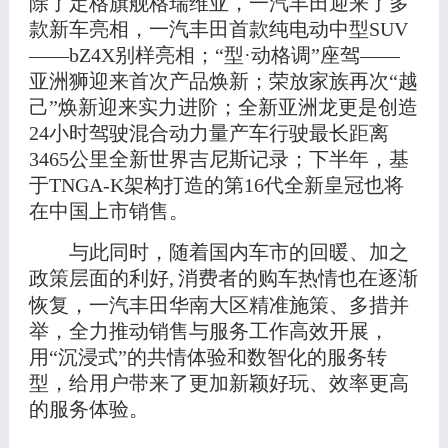
除了定格旗舰格瑞维亚，一汽丰田迎来了多
款新车亮相，一汽丰田首款纯电动中型
SUV
——
bZ4X
别样亮相；
“型·动格调”座驾——
亚洲狮迎来首次产品焕新；
荣放
家族再次
“越
己”焕新迎来实力进阶
；全新亚洲龙更是创造
24小时驾驶混合动力量产车行驶最长距离
3465公里
全新
世界吉尼斯
记录；下半年，基
于
TNGA-K架构打造
的第
1
6
代全新皇冠也将
在中国上市销售。
与此同时，随着
国内车市
的
回暖、
加之
政策层面的利好
,
消费者的购车热情也在逐渐
恢复，一汽丰田华南大区精准施策、多措并
举，全力推动销售与服务工作高效开展，
用
“沉浸式”的共情体验和数智化的服务转
型，给用户带来了更加新颖好玩、效率更高
的服务体验。