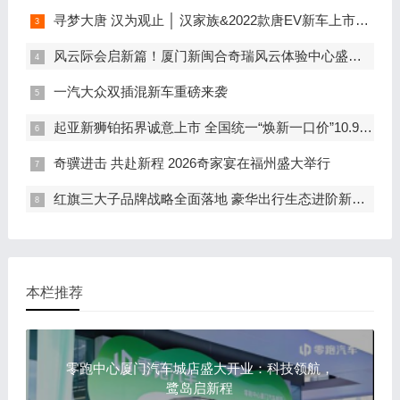
寻梦大唐 汉为观止 │ 汉家族&2022款唐EV新车上市发布会，敬请期待！
风云际会启新篇！厦门新闽合奇瑞风云体验中心盛大开业
一汽大众双插混新车重磅来袭
起亚新狮铂拓界诚意上市 全国统一“焕新一口价”10.99万元起
奇骥进击 共赴新程 2026奇家宴在福州盛大举行
红旗三大子品牌战略全面落地 豪华出行生态进阶新篇章
本栏推荐
零跑中心厦门汽车城店盛大开业：科技领航，
鹭岛启新程