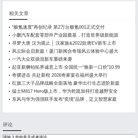
相关文章
“极氪速度”再创纪录 第2万台极氪001正式交付
小鹏汽车配套零部件产业园奠基，打造世界级新能源
智能汽车集群
寻梦大唐 汉为观止 │ 汉家族&2022款唐EV新车上市
发布会，敬请期待！
风云际会启新篇！厦门新闽合奇瑞风云体验中心盛大
开业
一汽大众双插混新车重磅来袭
起亚新狮铂拓界诚意上市 全国统一“焕新一口价”10.99
万元起
奇骥进击 共赴新程 2026奇家宴在福州盛大举行
红旗三大子品牌战略全面落地 豪华出行生态进阶新篇
章
猛士M817 Hero版上市，华为乾崑加持打造越野安全
标杆！
东风与华为强强联手发布“奕境”品牌，定义智慧家庭
出行新时代
评论