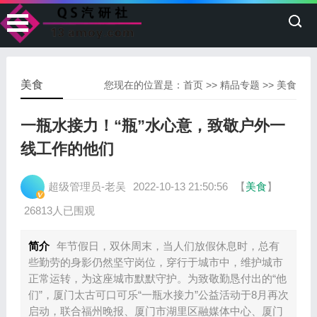
美食
您现在的位置是：
首页
>>
精品专题
>>
美食
一瓶水接力！“瓶”水心意，致敬户外一
线工作的他们
超级管理员-老吴
2022-10-13 21:50:56
【
美食
】
26813人已围观
简介
年节假日，双休周末，当人们放假休息时，总有
些勤劳的身影仍然坚守岗位，穿行于城市中，维护城市
正常运转，为这座城市默默守护。为致敬勤恳付出的“他
们”，厦门太古可口可乐“一瓶水接力”公益活动于8月再次
启动，联合福州晚报、厦门市湖里区融媒体中心、厦门