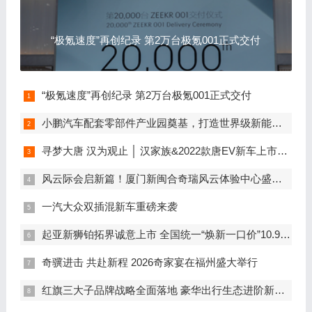
“极氪速度”再创纪录 第2万台极氪001正式交付
“极氪速度”再创纪录 第2万台极氪001正式交付
小鹏汽车配套零部件产业园奠基，打造世界级新能源智能汽车集群
寻梦大唐 汉为观止 │ 汉家族&2022款唐EV新车上市发布会，敬请期待！
风云际会启新篇！厦门新闽合奇瑞风云体验中心盛大开业
一汽大众双插混新车重磅来袭
起亚新狮铂拓界诚意上市 全国统一“焕新一口价”10.99万元起
奇骥进击 共赴新程 2026奇家宴在福州盛大举行
红旗三大子品牌战略全面落地 豪华出行生态进阶新篇章