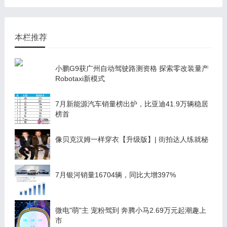
本栏推荐
小鹏G9获广州自动驾驶路测资格 探索零改装量产
Robotaxi新模式
7月新能源汽车销量榜出炉，比亚迪41.9万辆稳居
榜首
像贝克汉姆一样穿衣【升级版】| 街拍达人练就秘
7月银河销量16704辆，同比大增397%
微电"萌"主 宠粉驾到 奔腾小马2.69万元起潮趣上
市