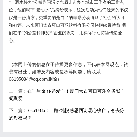
“一瓶水接力”公益慰问活动先后走进多个城市工作者的工作点
位，他们喝下“爱心水”后纷纷表示，这次活动为他们送来的不仅
仅是一份清凉，更重要的是自己的辛勤劳动得到了社会的认可
和好评。未来
厦门太古可口可乐饮料有限公司
将继续秉持着
“我
们在乎“的公益精神发挥企业的职责，
用实际行动
持续传递爱
心。
（本网上传的信息在于传播更多信息，不代表本网观点，转
载有出处，如涉及内容或侵权等问题，请联系
66195034@qq.com删除）
上一篇：
在乎生命 传递爱心！厦门太古可口可乐全省献血
凝聚爱
下一篇：
7+54+85！一路·纯悦感恩回访暖心收官，有去你
的母校吗？