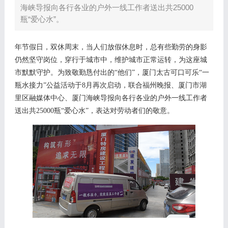
海峡导报向各行各业的户外一线工作者送出共25000
瓶“爱心水”。
年节假日，双休周末，当人们放假休息时，总有些勤劳的身影
仍然坚守岗位，穿行于城市中，维护城市正常运转，为这座城
市默默守护。为致敬勤恳付出的
“他们”，厦门
太古可口可乐
“一
瓶水接力”公益活动
于
8月
再次启动
，
联合
福州晚报
、
厦门市湖
里区融媒体中心
、
厦门海峡导报
向各行各业的
户外
一线工作者
送出
共
25000瓶
“爱心
水
”，表达对劳动者们的敬意。